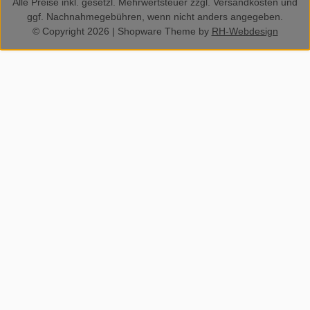
Alle Preise inkl. gesetzl. Mehrwertsteuer zzgl.
Versandkosten
und
ggf. Nachnahmegebühren, wenn nicht anders angegeben.
© Copyright 2026 | Shopware Theme by
RH-Webdesign