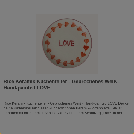
Schaumstoff
Rice Keramik Kuchenteller - Gebrochenes Weiß -
Hand-painted LOVE
Rice Keramik Kuchenteller - Gebrochenes Weiß - Hand-painted LOVE Decke
deine Kaffeetafel mit dieser wunderschönen Keramik-Tortenplatte. Sie ist
handbemalt mit einem süßen Herzkranz und dem Schriftzug „Love“ in der
Mitte. Jede Platte wird von einer Gruppe bezaubernder Portugiesinnen
handbemalt, was sie zu einem echten Unikat macht. Wir finden sie einfach
bezaubernd! Pssst … es gibt sie auch in vielen anderen süßen Designs. Wir
bei rice Living tun viel, damit du dich wie zu Hause fühlst dafür, dass dein