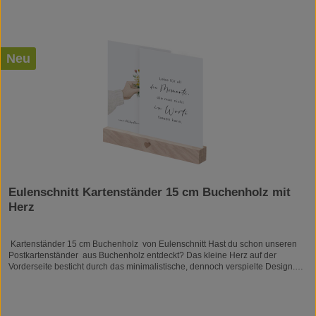
Neu
Eulenschnitt Kartenständer 15 cm Buchenholz mit
Herz
Kartenständer 15 cm Buchenholz von Eulenschnitt Hast du schon unseren
Postkartenständer aus Buchenholz entdeckt? Das kleine Herz auf der
Vorderseite besticht durch das minimalistische, dennoch verspielte Design.
Der Boden des Kartenständers ziert ein kleines Eulenschnitt Logo. Durch die
ausgefräste Spalte des Holzes entsteht eine perfekte Halterung für deine
Liebhabsel. Ein schnelles Austauschen nach Lust und Laune ist somit
problemlos möglich. Das kleine Format eignet sich perfekt für deine liebsten