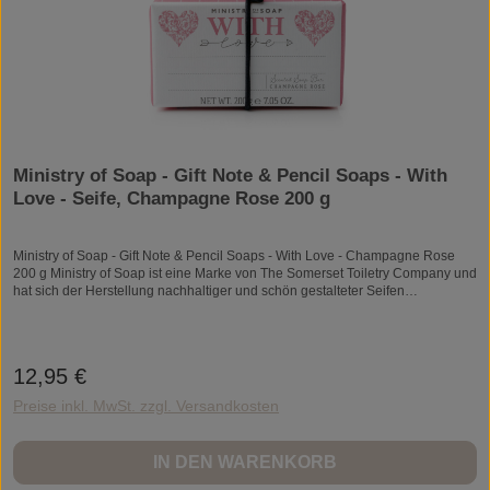
Ministry of Soap - Gift Note & Pencil Soaps - With
Love - Seife, Champagne Rose 200 g
Ministry of Soap - Gift Note & Pencil Soaps - With Love - Champagne Rose
200 g Ministry of Soap ist eine Marke von The Somerset Toiletry Company und
hat sich der Herstellung nachhaltiger und schön gestalteter Seifen
verschrieben.Seifen von Ministry of Soap werden ausschließlich mit Palmöl
aus nachhaltigem und nach RSPO Standards zertifiziertem Anbau
hergestellt.Ministry of Soap produziert die Seifenstücke nur in Großbritannien
und fühlt sich bei Inhaltsstoffen und Verpackung der Umwelt verpflichtet.Die
12,95 €
Regulärer Preis:
langlebigen Seifen sind vegan und werden Plastik-frei verpackt. Die
wohlduftenden Waschstücke enthalten ätherische Öle und nachhaltige
Preise inkl. MwSt. zzgl. Versandkosten
Inhaltsstoffe, die gut für uns und unsere Erde sindDie Seifenblöcke werden
dreifach gewalzt um alle Zutaten intensiv einzuarbeiten.Die sanft reinigende
und Feuchtigkeit spendende Seife wird in dekoratives Papier eingeschlagen,
IN DEN WARENKORB
um gleich als duftendes Geschenk überreicht zu werden.