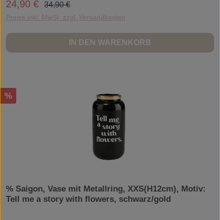
Regulärer Preis:
24,90 €
Verkaufspreis:
34,90 €
Preise inkl. MwSt. zzgl. Versandkosten
IN DEN WARENKORB
Rabatt
%
% Saigon, Vase mit Metallring, XXS(H12cm), Motiv:
Tell me a story with flowers, schwarz/gold