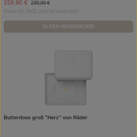
Regulärer Preis:
159,90 €
Verkaufspreis:
235,00 €
lässt Herzen höher schlagen - zur Hochzeit, zur Verlobung und zu allen
Anlässen, bei denen zwei Menschen ihre Liebe feiern.Eine Liebe, die so bunt
Preise inkl. MwSt. zzgl. Versandkosten
und facettenreich ist wie das Leben selbst.
IN DEN WARENKORB
Butterdose groß "Herz" von Räder