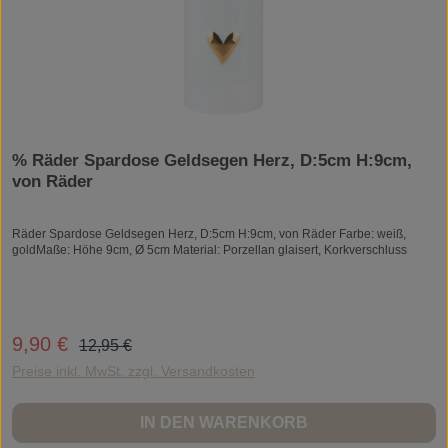
% Räder Spardose Geldsegen Herz, D:5cm H:9cm,
von Räder
Räder Spardose Geldsegen Herz, D:5cm H:9cm, von Räder Farbe: weiß,
goldMaße: Höhe 9cm, Ø 5cm Material: Porzellan glaisert, Korkverschluss
Regulärer Preis:
9,90 €
Verkaufspreis:
12,95 €
Preise inkl. MwSt. zzgl. Versandkosten
IN DEN WARENKORB