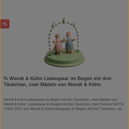
Rabatt
%
% Wendt & Kühn Liebespaar im Bogen mit drei
Täubchen, zwei Mädels von Wendt & Kühn
Wendt & Kühn Liebespaar im Bogen mit drei Täubchen, zwei Mädels von
Wendt & Kühn Liebespaar im Bogen mit drei Täubchen, zwei Damen 5407/3-
1 NEU 2021 von Wendt & KühnLiebespaar im Bogen mit drei Täubchen, zwei
Damen 5407/3-1 von Wendt & KühnHöhe 14,5 cmAusgabejahr 2021Nur die
Liebe zähltDas Liebespaar im Bogen - Überbringer wundervoller
Liebesbotschaften - als Pärchen gleichen Geschlechts. Zwei Damen schreiten
Seite an Seite durch den Perlenbogen. Die gefühlvolle Figurenkomposition