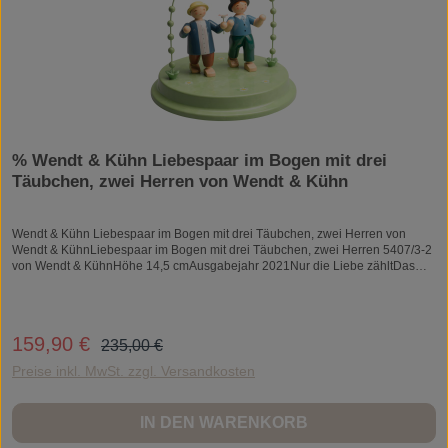
% Wendt & Kühn Liebespaar im Bogen mit drei
Täubchen, zwei Herren von Wendt & Kühn
Wendt & Kühn Liebespaar im Bogen mit drei Täubchen, zwei Herren von
Wendt & KühnLiebespaar im Bogen mit drei Täubchen, zwei Herren 5407/3-2
von Wendt & KühnHöhe 14,5 cmAusgabejahr 2021Nur die Liebe zähltDas
Liebespaar im Bogen - Überbringer wundervoller Liebesbotschaften - als
Pärchen gleichen Geschlechts. Zwei Herren schreiten Seite an Seite durch
den Perlenbogen. Die gefühlvolle Figurenkomposition lässt Herzen höher
schlagen - zur Hochzeit, zur Verlobung und zu allen Anlässen, bei denen zwei
Regulärer Preis:
159,90 €
Verkaufspreis:
235,00 €
Menschen ihre Liebe feiern.Eine Liebe, die so bunt und facettenreich ist wie
das Leben selbst.
Preise inkl. MwSt. zzgl. Versandkosten
IN DEN WARENKORB