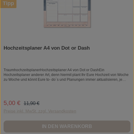
Tipp
Hochzeitsplaner A4 von Dot or Dash
TraumhochzeitsplanerHochzeitsplaner A4 von Dot or DashEin
Hochzeitsplaner anderer Art, denn hiermit plant Ihr Eure Hochzeit von Woche
zu Woche und könnt Eure to- do´s und Planungen immer aktualisieren, je
nachdem was für Diesntleistergespräche Ihr hattet oder welche Besorgungen
Ihr gemacht habt oder noch machen müsst!Unsere Checkliste ist für diesen
Planer die perfekte Ergänzung!Offsetdruck auf Naturpapier. Format: DIN A4,
50 Blatt mit verstärktem Rücken.Ein Blatt steht für eine Woche. Somit habt Ihr
Regulärer Preis:
5,00 €
Verkaufspreis:
11,90 €
fast ein Jahr Zeit Eure Traumhochzeit zu planen.Gedruckt und produziert in
Deutschland.All unsere Prdukte werden von Hand konfektioniert und verpackt.
Preise inkl. MwSt. zzgl. Versandkosten
IN DEN WARENKORB