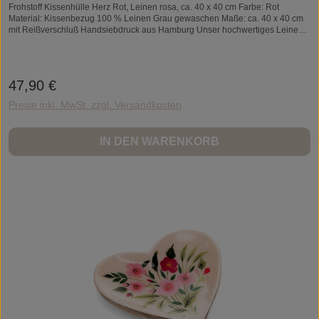
Frohstoff Kissenhülle Herz Rot, Leinen rosa, ca. 40 x 40 cm Farbe: Rot
Material: Kissenbezug 100 % Leinen Grau gewaschen Maße: ca. 40 x 40 cm
mit Reißverschluß Handsiebdruck aus Hamburg Unser hochwertiges Leinen
ist bereits vorgewaschen und hat somit einen besonders weichen Griff. Es ist
saugfähig, flusenfrei, antiallergisch, einfach schön und aus unserer Kollektion
nicht wegzudenken.
47,90 €
Regulärer Preis:
Preise inkl. MwSt. zzgl. Versandkosten
IN DEN WARENKORB