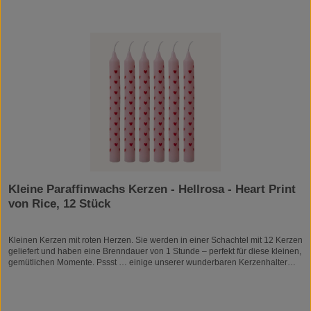
Kleine Paraffinwachs Kerzen - Hellrosa - Heart Print
von Rice, 12 Stück
Kleinen Kerzen mit roten Herzen. Sie werden in einer Schachtel mit 12 Kerzen
geliefert und haben eine Brenndauer von 1 Stunde – perfekt für diese kleinen,
gemütlichen Momente. Pssst … einige unserer wunderbaren Kerzenhalter
sind für diese kleinen Kerzen gedacht! In deinem rice-Zuhause tun wir viel
dafür, dass du dich so richtig zu Hause fühlst und deinen ganz individuellen
Stil leben kannst. Wir haben farbenfrohe Aufbewahrungsartikel, Accessoires
und Beleuchtung, die in allen Formen des Wortes „Hygge“ sind – einfach tolle