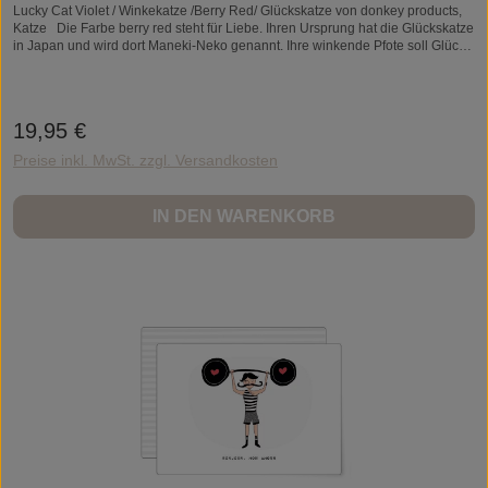
Lucky Cat Violet / Winkekatze /Berry Red/ Glückskatze von donkey products,
Katze Die Farbe berry red steht für Liebe. Ihren Ursprung hat die Glückskatze
in Japan und wird dort Maneki-Neko genannt. Ihre winkende Pfote soll Glück
und Wohlstand herbeiführen. Vor sich trägt die Winkekatze eine Münze, die
laut Überlieferung den bevorstehenden Reichtum symbolisiert. MATERIAL:
KUNSTSTSOFF (OHNE BATTERIEN) MASSE: CA. 15 x 10,5 CMDonkey
ProductsDie Donkeys sind ein bunter Haufen von kreativen Menschen. Am
19,95 €
Regulärer Preis:
ehesten könnte man uns vielleicht als Pioniere bezeichnen. Warum? Nun, wir
sind immer ganz vorn dabei – auf der Suche nach neuem & ungewöhnlichem.
Preise inkl. MwSt. zzgl. Versandkosten
IN DEN WARENKORB