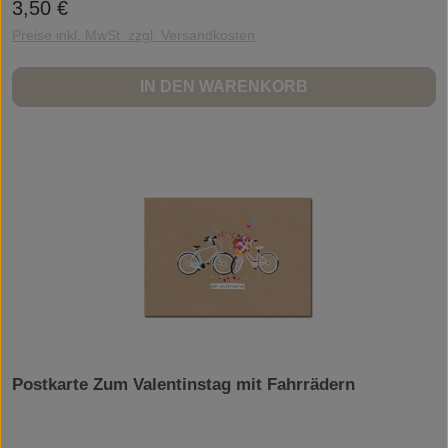
3,50 €
Regulärer Preis:
Preise inkl. MwSt. zzgl. Versandkosten
IN DEN WARENKORB
Postkarte Zum Valentinstag mit Fahrrädern