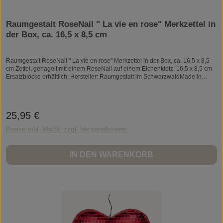
Raumgestalt RoseNail " La vie en rose" Merkzettel in
der Box, ca. 16,5 x 8,5 cm
Raumgestalt RoseNail " La vie en rose" Merkzettel in der Box, ca. 16,5 x 8,5
cm Zettel, genagelt mit einem RoseNail auf einem Eichenklotz, 16,5 x 8,5 cm
Ersatzblöcke erhältlich. Hersteller: Raumgestalt im SchwarzwaldMade in
Germany
25,95 €
Regulärer Preis:
Preise inkl. MwSt. zzgl. Versandkosten
IN DEN WARENKORB