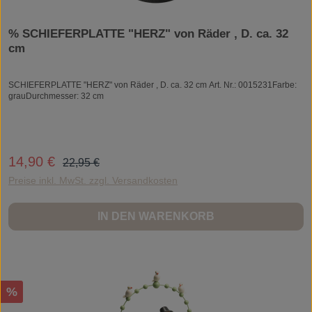
% SCHIEFERPLATTE "HERZ" von Räder , D. ca. 32
cm
SCHIEFERPLATTE "HERZ" von Räder , D. ca. 32 cm Art. Nr.: 0015231Farbe:
grauDurchmesser: 32 cm
Regulärer Preis:
14,90 €
Verkaufspreis:
22,95 €
Preise inkl. MwSt. zzgl. Versandkosten
IN DEN WARENKORB
Rabatt
%