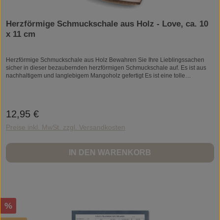
Herzförmige Schmuckschale aus Holz - Love, ca. 10
x 11 cm
Herzförmige Schmuckschale aus Holz Bewahren Sie Ihre Lieblingssachen
sicher in dieser bezaubernden herzförmigen Schmuckschale auf. Es ist aus
nachhaltigem und langlebigem Mangoholz gefertigt Es ist eine tolle
Ergänzung für Schminktische oder Flure und der perfekte Ort zum
Aufbewahren von Schmuck, Schlüsseln oder kleinen Schätzen. Aufgrund der
Beschaffenheit von Mangoholz können Farben und Aussehen variieren
Abmessungen: 10,2 x 11 x 1,5 cm (4 x 4,3 x 0,6 in)
12,95 €
Regulärer Preis:
Preise inkl. MwSt. zzgl. Versandkosten
IN DEN WARENKORB
Rabatt
%