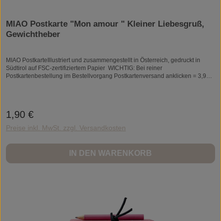
MIAO Postkarte "Mon amour " Kleiner Liebesgruß,
Gewichtheber
MIAO PostkarteIllustriert und zusammengestellt in Österreich, gedruckt in
Südtirol auf FSC-zertifiziertem Papier WICHTIG: Bei reiner
Postkartenbestellung im Bestellvorgang Postkartenversand anklicken = 3,90 €
in Deutschlandart miao postkarte mit abgerundeten ecken farbe beidseitig
4/4farbig bedrucktmaterial hochwertiges munken 400g Papiergröße A6 -
b10,5 x h14,6 cm
1,90 €
Regulärer Preis:
Preise inkl. MwSt. zzgl. Versandkosten
IN DEN WARENKORB