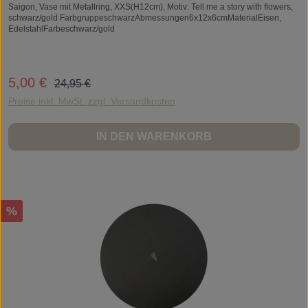
Saigon, Vase mit Metallring, XXS(H12cm), Motiv: Tell me a story with flowers,
schwarz/gold FarbgruppeschwarzAbmessungen6x12x6cmMaterialEisen,
EdelstahlFarbeschwarz/gold
Regulärer Preis:
5,00 €
Verkaufspreis:
24,95 €
Preise inkl. MwSt. zzgl. Versandkosten
IN DEN WARENKORB
Rabatt
%