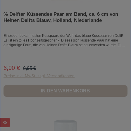
% Delfter Küssendes Paar am Band, ca. 6 cm von
Heinen Delfts Blauw, Holland, Niederlande
Eines der bekanntesten Kusspaare der Welt, das blaue Kusspaar von Delft!
Es ist ein tolles Hochzeitsgeschenk. Dieses sich küssende Paar hat eine
einzigartige Form, die von Heinen Delfts Blauw selbst entworfen wurde. Zum
Beispiel hat dieses küssende Paar einzigartige orangefarbene Holzschuhe
und eine schöne orangefarbene Tulpe. Auf dem Fuß steht: „Küsse von... „auf
der einen Seite und „Holland“ auf der anderen Seite.
Regulärer Preis:
6,90 €
Verkaufspreis:
8,95 €
Preise inkl. MwSt. zzgl. Versandkosten
IN DEN WARENKORB
Rabatt
%