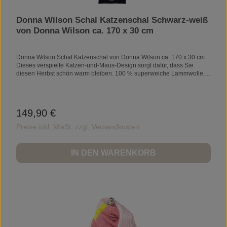
Donna Wilson Schal Katzenschal Schwarz-weiß
von Donna Wilson ca. 170 x 30 cm
Donna Wilson Schal Katzenschal von Donna Wilson ca. 170 x 30 cm
Dieses verspielte Katzen-und-Maus-Design sorgt dafür, dass Sie
diesen Herbst schön warm bleiben. 100 % superweiche Lammwolle,
gestrickt und verarbeitet in unserer Strickerei in Dundee. Nur chemisch
reinigen. Behandeln Sie Verschmutzungen oder Flecken so schnell
wie möglich, indem Sie überschüssige Flüssigkeit aufsaugen und die
verschmutzte Stelle mit kaltem Wasser abtupfen. Weitere
149,90 €
Regulärer Preis:
Informationen zur Pflege von Lammwolle finden Sie hier. Hergestellt
aus 100% superweicher Lammwolle, gestrickt und fertiggestellt in
Preise inkl. MwSt. zzgl. Versandkosten
unserer Mikrostrickfabrik in der schottischen Stadt Dundee. Hergestellt
im Vereinigten Königreich. Maße: ca 170 x 30 cm
IN DEN WARENKORB