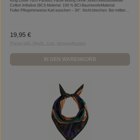
King Louie Tuch Paradis, Farbe Bluing Ohne StretchWebstoffBetter
Cotton Initiative (BCI) Material: 100 % BCI-BaumwolleMaterial
Futter:Pflegehinweise:Kalt waschen – 30°. Nicht bleichen. Bei mittlerer
Temperatur bügeln (**). Für die chemische Reinigung geeignet. Nicht
im Trockner trocknen. Liegend trocknen.
19,95 €
Regulärer Preis:
Preise inkl. MwSt. zzgl. Versandkosten
IN DEN WARENKORB