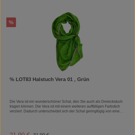
Rabatt
%
% LOT83 Halstuch Vera 01 , Grün
Die Vera ist ein wunderschöner Schal, den Sie auch als Dreieckstuch
tragen können. Die Vera ist mit einem weiteren auffälligen Farbstich
verziert. Dadurch unterscheidet sich der Schal geringfügig von einem
schlichten Schal. LOT83-Produkte sind angenehm zu tragen, da sie
einen hohen Anteil an Baumwolle enthalten. Dies ist ein
wunderschönes Material, das auch schön bleibt. Das macht LOT83-
Produkte zu schönen, hochwertigen Produkten mit langer
Regulärer Preis:
21,90 €
Verkaufspreis: