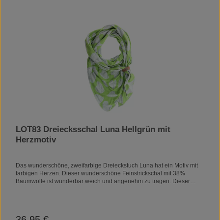
ist nicht nur eine Marke, sondern ein Statement, eine
Lebenseinstellung für alle, die Authentizität, mühelose Raffinesse und
Design mit Seele schätzen.
LOT83 Dreiecksschal Luna Hellgrün mit
Herzmotiv
Das wunderschöne, zweifarbige Dreieckstuch Luna hat ein Motiv mit
farbigen Herzen. Dieser wunderschöne Feinstrickschal mit 38%
Baumwolle ist wunderbar weich und angenehm zu tragen. Dieser
Schal hat auch ein veganes Lederband, mit dem Sie den Schal binden
können. Material: acryl, baumwolle, polyesterPflegehinweise:
Handwäsche
36,95 €
Regulärer Preis: