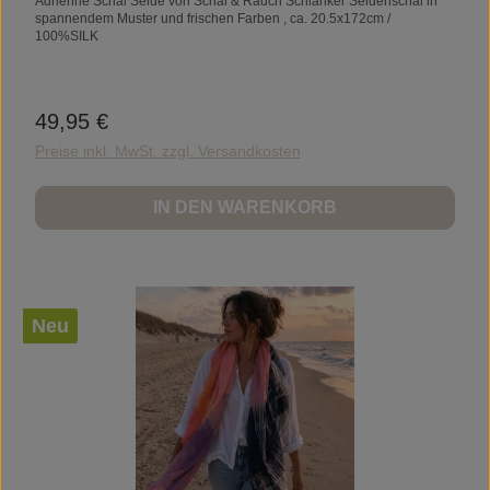
Adrienne Schal Seide von Schal & Rauch Schlanker Seidenschal in
spannendem Muster und frischen Farben , ca. 20.5x172cm /
100%SILK
49,95 €
Regulärer Preis:
Preise inkl. MwSt. zzgl. Versandkosten
IN DEN WARENKORB
Neu