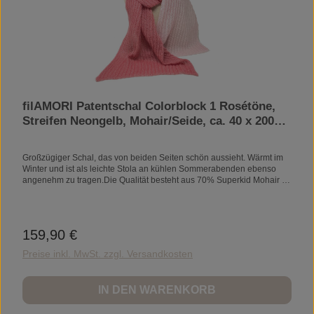
filAMORI Patentschal Colorblock 1 Rosétöne,
Streifen Neongelb, Mohair/Seide, ca. 40 x 200
cm
Großzügiger Schal, das von beiden Seiten schön aussieht. Wärmt im
Winter und ist als leichte Stola an kühlen Sommerabenden ebenso
angenehm zu tragen.Die Qualität besteht aus 70% Superkid Mohair /
30% Seide.Mein Garnlieferant garantiert für Nachhaltigkeit und
Nachvollziehbarkeit der gesamten Produktionskette: 100% made in
Italy, cruelty free Mohair PflegeBei Naturmaterialien genügt oftmals
lüften, um die um die Fasern aufzufrischen. Bitte KALT und niemals
159,90 €
Regulärer Preis:
über 30°C von Hand oder im Wollwaschprogramm mit flüssigem
Wollwaschmittel (geringe Dosierung) waschen, nur ganz leicht bei
Preise inkl. MwSt. zzgl. Versandkosten
max. 400 Touren anschleudern. Keine Vollwaschmittel oder
Weichspüler benutzen. Nicht im Waschwasser liegen lassen, nicht
reiben oder wringen sondern nur leicht ausdrücken. Sanft in Form
IN DEN WARENKORB
ziehen und auf Handtüchern liegend auf dem Wäscheständer
trocknen. All time favouritesDie wunderbaren Strickschals von