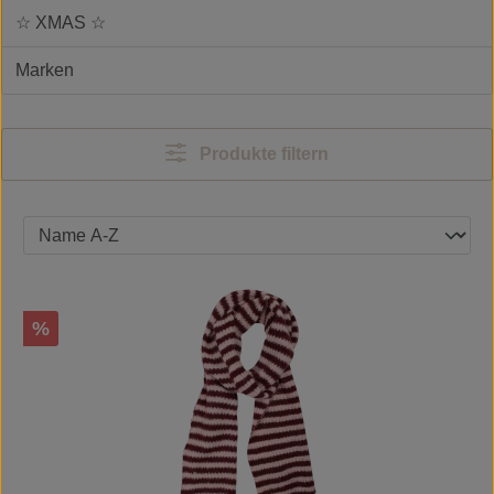
☆ XMAS ☆
Marken
Produkte filtern
Rabatt
%