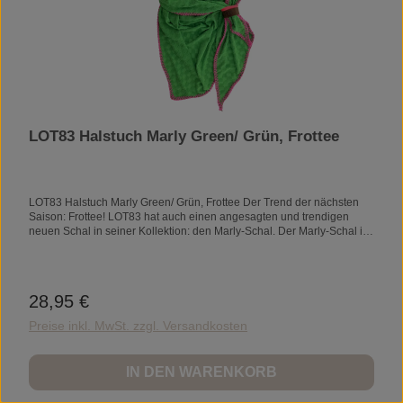
LOT83 Halstuch Marly Green/ Grün, Frottee
LOT83 Halstuch Marly Green/ Grün, Frottee Der Trend der nächsten
Saison: Frottee! LOT83 hat auch einen angesagten und trendigen
neuen Schal in seiner Kollektion: den Marly-Schal. Der Marly-Schal ist
in verschiedenen frischen Sommerfarben erhältlich. Der Marly-Schal
ist ein großzügiger Schal. Das vegane Lederband ermöglicht es Ihnen,
den Marly-Schal wunderschön zu binden und er bleibt perfekt an
seinem Platz. Der Marly-Schal hat auch einen zusätzlichen Riemen mit
28,95 €
Regulärer Preis:
einer frischen Farbe für einen zusätzlichen Akzent und zum Binden
des Schals.ca. 75 x 180 cm
Preise inkl. MwSt. zzgl. Versandkosten
IN DEN WARENKORB