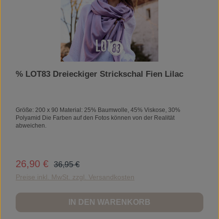
Qualitätsanforderungen. Unsere Hersteller unterliegen den strengen
internen Danefæs-Regeln, die sich auf OEKO-TEX, Langlebigkeit und
Nachhaltigkeit konzentrieren. Farbe und Form halten Wäsche für
Wäsche. Unsere Produkte halten viele Jahre und sind leicht
weiterzugeben. 33 % Mulesing-freie Alpakawolle / 33 % Mohair / 28 %
Nylon / 6 % Elastan
% LOT83 Dreieckiger Strickschal Fien Lilac
Größe: 200 x 90 Material: 25% Baumwolle, 45% Viskose, 30%
Polyamid Die Farben auf den Fotos können von der Realität
abweichen.
Regulärer Preis:
26,90 €
Verkaufspreis:
36,95 €
Preise inkl. MwSt. zzgl. Versandkosten
IN DEN WARENKORB