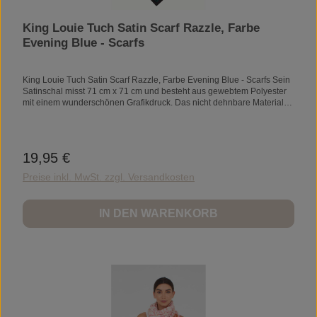
King Louie Tuch Satin Scarf Razzle, Farbe
Evening Blue - Scarfs
King Louie Tuch Satin Scarf Razzle, Farbe Evening Blue - Scarfs Sein
Satinschal misst 71 cm x 71 cm und besteht aus gewebtem Polyester
mit einem wunderschönen Grafikdruck. Das nicht dehnbare Material
sorgt für einen bequemen und zuverlässigen Sitz. Größe: 71 cm x 71
cm Polyester Gewebt Nicht dehnbar Material: 100 % PolyesterMaterial
Futter:Pflegehinweise:Kalt waschen – 30°. Nicht bleichen. Bei
niedriger Temperatur bügeln (*). Für die chemische Reinigung
19,95 €
Regulärer Preis:
geeignet. Nicht im Trockner trocknen. Liegend trocknen.
Preise inkl. MwSt. zzgl. Versandkosten
IN DEN WARENKORB