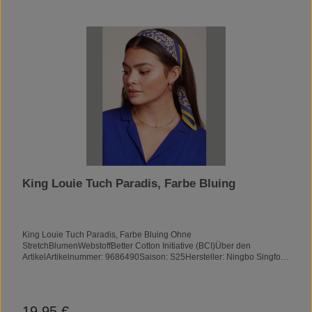
King Louie Tuch Paradis, Farbe Bluing
King Louie Tuch Paradis, Farbe Bluing Ohne
StretchBlumenWebstoffBetter Cotton Initiative (BCI)Über den
ArtikelArtikelnummer: 9686490Saison: S25Hersteller: Ningbo Singfor
Garments & Accessories Co. Ltd.Hergestellt
in: ChinaAusschnitt:Ärmellänge:Fit:Unser Model ist 1,74 m und trägt
Größe: One SizeMaterial & PflegeMaterial: 100 % BCI-
BaumwolleMaterial Futter:Pflegehinweise:Kalt waschen – 30°. Nicht
19,95 €
Regulärer Preis: