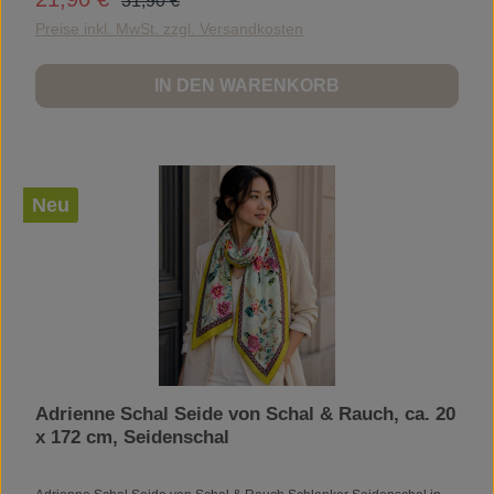
31,90 €
Lebensdauer. Mehr über die Vera: Abmessungen: Einheitsgröße
Material: 38% Baumwolle, 32% Polyacryl, 30% Polyester
Preise inkl. MwSt. zzgl. Versandkosten
Waschanleitung: Handwäsche
IN DEN WARENKORB
Neu
Adrienne Schal Seide von Schal & Rauch, ca. 20
x 172 cm, Seidenschal