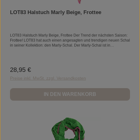
LOT83 Halstuch Marly Beige, Frottee
LOT83 Halstuch Marly Beige, Frottee Der Trend der nächsten Saison:
Frottee! LOT83 hat auch einen angesagten und trendigen neuen Schal
in seiner Kollektion: den Marly-Schal. Der Marly-Schal ist in
verschiedenen frischen Sommerfarben erhältlich. Der Marly-Schal ist
ein großzügiger Schal. Das vegane Lederband ermöglicht es Ihnen,
den Marly-Schal wunderschön zu binden und er bleibt perfekt an
seinem Platz. Der Marly-Schal hat auch einen zusätzlichen Riemen mit
28,95 €
Regulärer Preis:
einer frischen Farbe für einen zusätzlichen Akzent und zum Binden
des Schals.ca. 75 x 180 cm
Preise inkl. MwSt. zzgl. Versandkosten
IN DEN WARENKORB