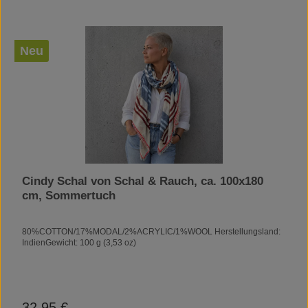
Neu
Cindy Schal von Schal & Rauch, ca. 100x180
cm, Sommertuch
80%COTTON/17%MODAL/2%ACRYLIC/1%WOOL Herstellungsland:
IndienGewicht: 100 g (3,53 oz)
32,95 €
Regulärer Preis: