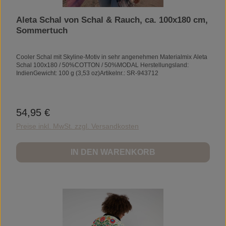
Aleta Schal von Schal & Rauch, ca. 100x180 cm,
Sommertuch
Cooler Schal mit Skyline-Motiv in sehr angenehmen Materialmix Aleta
Schal 100x180 / 50%COTTON / 50%MODAL Herstellungsland:
IndienGewicht: 100 g (3,53 oz)Artikelnr.: SR-943712
54,95 €
Regulärer Preis:
Preise inkl. MwSt. zzgl. Versandkosten
IN DEN WARENKORB