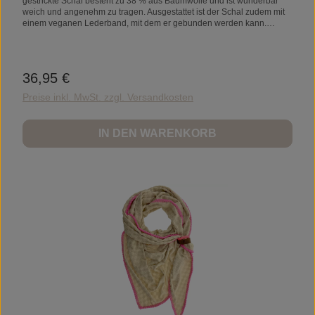
gestrickte Schal besteht zu 38 % aus Baumwolle und ist wunderbar
weich und angenehm zu tragen. Ausgestattet ist der Schal zudem mit
einem veganen Lederband, mit dem er gebunden werden kann.
Material: acryl, baumwolle, polyesterPflegehinweise: Handwäsche
36,95 €
Regulärer Preis:
Preise inkl. MwSt. zzgl. Versandkosten
IN DEN WARENKORB