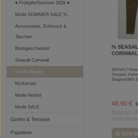
♥ Frühjahr/Sommer 2026 ♥
Mode SOMMER SALE %
Accessoires, Schmuck &
Taschen
% SEASAL
Blutsgeschwister
CORNWAL
Crackingt
Seasalt Cornwall
Trousers, 
SEASALT Hose 
Große Mode
Seagrass, 
Trousers, Farbe
%
Seagrass98% B
McKernan
ElasthanUnsere
Hosen bestehe
Moleskin mit e
Mode Herbst
Stretch für mehr
R
49,90 €
Verkaufspr
9
Bewegungsfreih
Mode SALE
Bein verjüngt, 
Preise inkl. M
und vielseitig - 
Versandkost
Garten & Terrasse
einfach auf, um
ändern. Dieser 
mittelhohe Stil h
Papeterie
IN DEN
Verschlussknöpf