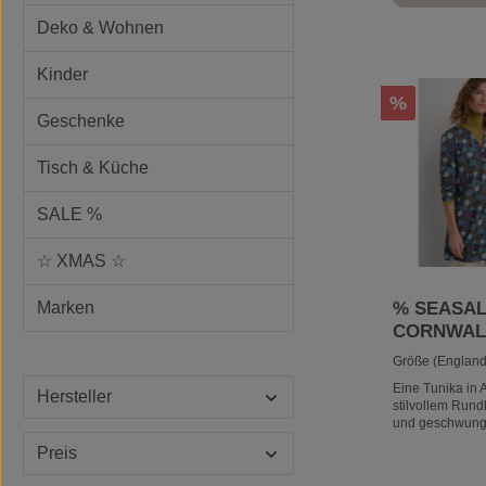
geschnitten, das
der natürlichen T
Deko & Wohnen
elastische Taille
Komfort.98% B
ElasthanVerjün
Kinder
BeinKnöchellän
Rabatt
%
RückentailleSet
Geschenke
direkt unter die
TailleSeitentas
ng mit Knöpfen
Tisch & Küche
gefärbtErhältlich
Regular und
TallMaschinenw
SALE %
Grad
☆ XMAS ☆
Marken
% SEASAL
CORNWALL
Wreathe Tu
Größe (England
Woodbloc
Eine Tunika in A
Hersteller
Dusky Jad
stilvollem Rund
und geschwung
hergestellt aus
Preis
drapierten Bio
mit einem handg