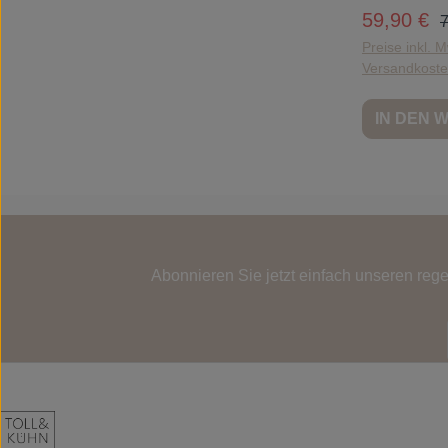
Druck. Das perfe
R
59,90 €
Verkaufspr
7
Tage, an denen 
Leichtigkeit gef
Preise inkl. M
Hauptbestandte
Versandkost
Baumwolle (Bio
Linie Gekürzter
Vordertaschen
IN DEN
Maschinenwäs
Abonnieren Sie jetzt einfach unseren reg