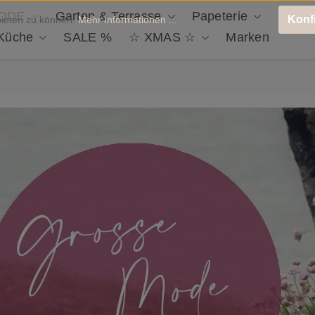
ODE
Garten & Terrasse
Papeterie
Deko 
Konf
bieten zu können.
Mehr Informationen ...
 Küche
SALE %
☆ XMAS ☆
Marken