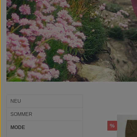
NEU
SOMMER
Rabatt
%
MODE