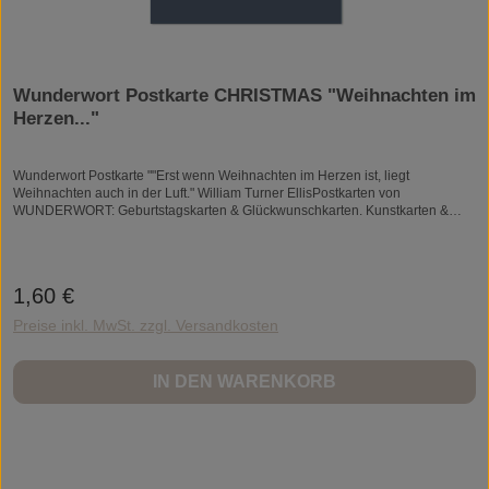
Wunderwort Postkarte CHRISTMAS "Weihnachten im
Herzen..."
Wunderwort Postkarte ""Erst wenn Weihnachten im Herzen ist, liegt
Weihnachten auch in der Luft." William Turner EllisPostkarten von
WUNDERWORT: Geburtstagskarten & Glückwunschkarten. Kunstkarten &
Kunstdrucke. Weihnachtskarten & Hochzeitskarten. Grusskarten.Worte
können Wunder bewirken! Mehr als 65.000 Followers meiner Facebook-Seite
"My Beautiful Words" bestätigen das. Sie glauben wie ich an die wohltuende
Kraft von Worten und haben mich zu WUNDERWORT Postkarten und
1,60 €
Regulärer Preis:
Kunstdrucken inspiriert.Die Postkarten sind schlicht. Ich mag das Wesentliche.
Und hier sind es die Worte, sie sprechen für sich. Ohne das Frill und Fluff
Preise inkl. MwSt. zzgl. Versandkosten
herum. Die Postkarten sind elegant und stilvoll. Ein Hauch tiefer Sinn und
Bedeutung. Manchmal verspielt und frech. Wenn Sie dabei schmunzeln und
an etwas "Schönes" denken, dann gut so. Die Postkarten sollen berühren. Die
IN DEN WARENKORB
Gefühle berühren.Und meine Erfahrung lehrte mich...Worte können Wunder
bewirken. Herzlich,Ihre Angela GwinnerInspiring Lives. Changing Lives.
Together.Angela Gwinner ist Kanadierin und lebt seit einigen Jahren in
Deutschland. Angela findet Inspiration in allem. Gespräche mit Freundinnen.
Eine Tasse Kaffee. Oder auch ein Glas Wein. Wenn Sie Ella Fitzgerald oder
Hildegard Knef beim Singen hört. Oder einfach, wenn ihr das Leben