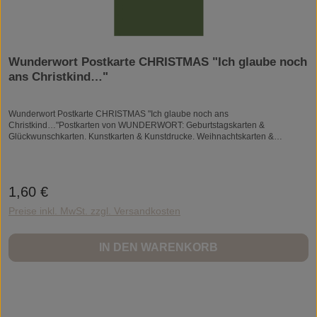
Wunderwort Postkarte CHRISTMAS "Ich glaube noch
ans Christkind…"
Wunderwort Postkarte CHRISTMAS "Ich glaube noch ans
Christkind…"Postkarten von WUNDERWORT: Geburtstagskarten &
Glückwunschkarten. Kunstkarten & Kunstdrucke. Weihnachtskarten &
Hochzeitskarten. Grusskarten.Worte können Wunder bewirken! Mehr als
65.000 Followers meiner Facebook-Seite "My Beautiful Words" bestätigen
das. Sie glauben wie ich an die wohltuende Kraft von Worten und haben mich
zu WUNDERWORT Postkarten und Kunstdrucken inspiriert.Die Postkarten
1,60 €
Regulärer Preis:
sind schlicht. Ich mag das Wesentliche. Und hier sind es die Worte, sie
sprechen für sich. Ohne das Frill und Fluff herum. Die Postkarten sind elegant
Preise inkl. MwSt. zzgl. Versandkosten
und stilvoll. Ein Hauch tiefer Sinn und Bedeutung. Manchmal verspielt und
frech. Wenn Sie dabei schmunzeln und an etwas "Schönes" denken, dann gut
so. Die Postkarten sollen berühren. Die Gefühle berühren.Und meine
IN DEN WARENKORB
Erfahrung lehrte mich...Worte können Wunder bewirken. Herzlich,Ihre Angela
GwinnerInspiring Lives. Changing Lives. Together.Angela Gwinner ist
Kanadierin und lebt seit einigen Jahren in Deutschland. Angela findet
Inspiration in allem. Gespräche mit Freundinnen. Eine Tasse Kaffee. Oder
auch ein Glas Wein. Wenn Sie Ella Fitzgerald oder Hildegard Knef beim
Singen hört. Oder einfach, wenn ihr das Leben begegnet... und sagt, "Danke,