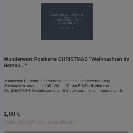
begegnet... und sagt, "Danke, dass es dich gibt."Wunderwort Postkarte
CHRISTMAS "Weihnachten im Herzen..."WUNDERWORT by Angela Gwinner
Wunderwort Postkarte CHRISTMAS "Weihnachten im
Herzen..."
Wunderwort Postkarte "Erst wenn Weihnachten im Herzen ist, liegt
Weihnachten auch in der Luft." William Turner EllisPostkarten von
WUNDERWORT: Geburtstagskarten & Glückwunschkarten. Kunstkarten &
Kunstdrucke. Weihnachtskarten & Hochzeitskarten. Grusskarten.Worte
können Wunder bewirken! Mehr als 65.000 Followers meiner Facebook-Seite
"My Beautiful Words" bestätigen das. Sie glauben wie ich an die wohltuende
Kraft von Worten und haben mich zu WUNDERWORT Postkarten und
1,60 €
Regulärer Preis:
Kunstdrucken inspiriert.Die Postkarten sind schlicht. Ich mag das Wesentliche.
Und hier sind es die Worte, sie sprechen für sich. Ohne das Frill und Fluff
Preise inkl. MwSt. zzgl. Versandkosten
herum. Die Postkarten sind elegant und stilvoll. Ein Hauch tiefer Sinn und
Bedeutung. Manchmal verspielt und frech. Wenn Sie dabei schmunzeln und