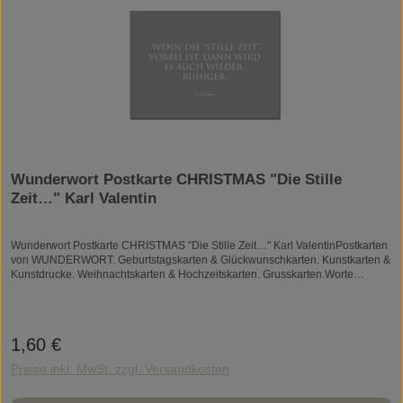
begegnet... und sagt, "Danke, dass es dich gibt." Wunderwort Postkarte
CHRISTMAS "Der Weihnachtsmann" Francis P. Church, WUNDERWORT by
Angela Gwinner WUNDERWORT by Angela Gwinner
Wunderwort Postkarte CHRISTMAS "Die Stille
Zeit…" Karl Valentin
Wunderwort Postkarte CHRISTMAS "Die Stille Zeit…" Karl ValentinPostkarten
von WUNDERWORT: Geburtstagskarten & Glückwunschkarten. Kunstkarten &
Kunstdrucke. Weihnachtskarten & Hochzeitskarten. Grusskarten.Worte
können Wunder bewirken! Mehr als 65.000 Followers meiner Facebook-Seite
"My Beautiful Words" bestätigen das. Sie glauben wie ich an die wohltuende
Kraft von Worten und haben mich zu WUNDERWORT Postkarten und
Kunstdrucken inspiriert.Die Postkarten sind schlicht. Ich mag das Wesentliche.
1,60 €
Regulärer Preis:
Und hier sind es die Worte, sie sprechen für sich. Ohne das Frill und Fluff
herum. Die Postkarten sind elegant und stilvoll. Ein Hauch tiefer Sinn und
Preise inkl. MwSt. zzgl. Versandkosten
Bedeutung. Manchmal verspielt und frech. Wenn Sie dabei schmunzeln und
an etwas "Schönes" denken, dann gut so. Die Postkarten sollen berühren. Die