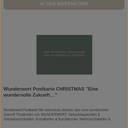
Gefühle berühren.Und meine Erfahrung lehrte mich...Worte können Wunder
IN DEN WARENKORB
bewirken. Herzlich,Ihre Angela GwinnerInspiring Lives. Changing Lives.
Together.Angela Gwinner ist Kanadierin und lebt seit einigen Jahren in
Deutschland. Angela findet Inspiration in allem. Gespräche mit Freundinnen.
Eine Tasse Kaffee. Oder auch ein Glas Wein. Wenn Sie Ella Fitzgerald oder
Hildegard Knef beim Singen hört. Oder einfach, wenn ihr das Leben
begegnet... und sagt, "Danke, dass es dich gibt."Wunderwort Postkarte "Die
Stille Zeit…" Karl ValentinWUNDERWORT by Angela Gwinner
Wunderwort Postkarte CHRISTMAS "Eine
wundervolle Zukunft…"
Wunderwort Postkarte"Wir wünschen diesem Jahr eine wundervolle
Zukunft."Postkarten von WUNDERWORT: Geburtstagskarten &
Glückwunschkarten. Kunstkarten & Kunstdrucke. Weihnachtskarten &
Hochzeitskarten. Grusskarten.Worte können Wunder bewirken! Mehr als