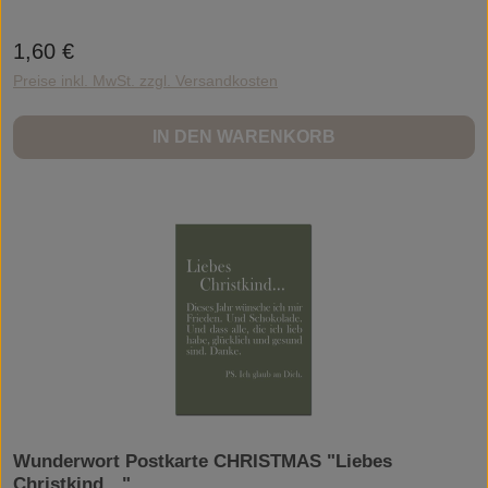
bewirken! Mehr als 65.000 Followers meiner Facebook-Seite "My Beautiful
Words" bestätigen das. Sie glauben wie ich an die wohltuende Kraft von
Worten und haben mich zu WUNDERWORT Postkarten und Kunstdrucken
1,60 €
Regulärer Preis:
inspiriert.Die Postkarten sind schlicht. Ich mag das Wesentliche. Und hier sind
es die Worte, sie sprechen für sich. Ohne das Frill und Fluff herum. Die
Preise inkl. MwSt. zzgl. Versandkosten
Postkarten sind elegant und stilvoll. Ein Hauch tiefer Sinn und Bedeutung.
Manchmal verspielt und frech. Wenn Sie dabei schmunzeln und an etwas
"Schönes" denken, dann gut so. Die Postkarten sollen berühren. Die Gefühle
IN DEN WARENKORB
berühren.Und meine Erfahrung lehrte mich...Worte können Wunder bewirken.
Herzlich,Ihre Angela GwinnerInspiring Lives. Changing Lives.
Together.Angela Gwinner ist Kanadierin und lebt seit einigen Jahren in
Deutschland. Angela findet Inspiration in allem. Gespräche mit Freundinnen.
Eine Tasse Kaffee. Oder auch ein Glas Wein. Wenn Sie Ella Fitzgerald oder
Hildegard Knef beim Singen hört. Oder einfach, wenn ihr das Leben
begegnet... und sagt, "Danke, dass es dich gibt."Wunderwort Postkarte
CHRISTMAS "Liebe Welt…"WUNDERWORT by Angela Gwinner
Wunderwort Postkarte CHRISTMAS "Liebes
Christkind…"