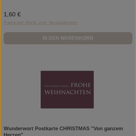
bewirken! Mehr als 65.000 Followers meiner Facebook-Seite "My Beautiful
Words" bestätigen das. Sie glauben wie ich an die wohltuende Kraft von
Worten und haben mich zu WUNDERWORT Postkarten und Kunstdrucken
1,60 €
Regulärer Preis:
inspiriert.Die Postkarten sind schlicht. Ich mag das Wesentliche. Und hier sind
es die Worte, sie sprechen für sich. Ohne das Frill und Fluff herum. Die
Preise inkl. MwSt. zzgl. Versandkosten
Postkarten sind elegant und stilvoll. Ein Hauch tiefer Sinn und Bedeutung.
Manchmal verspielt und frech. Wenn Sie dabei schmunzeln und an etwas
"Schönes" denken, dann gut so. Die Postkarten sollen berühren. Die Gefühle
IN DEN WARENKORB
berühren.Und meine Erfahrung lehrte mich...Worte können Wunder bewirken.
Herzlich,Ihre Angela GwinnerInspiring Lives. Changing Lives.
Together.Angela Gwinner ist Kanadierin und lebt seit einigen Jahren in
Deutschland. Angela findet Inspiration in allem. Gespräche mit Freundinnen.
Eine Tasse Kaffee. Oder auch ein Glas Wein. Wenn Sie Ella Fitzgerald oder
Hildegard Knef beim Singen hört. Oder einfach, wenn ihr das Leben
begegnet... und sagt, "Danke, dass es dich gibt."Wunderwort Postkarte
CHRISTMAS "Unterm Weihnachtsbaum…"WUNDERWORT by Angela
Gwinner
Wunderwort Postkarte CHRISTMAS "Von ganzem
Herzen"