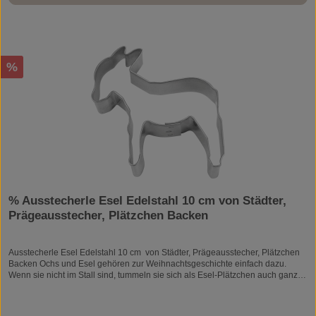
spülmaschinenfest, lebensmittelecht. Die Ausstechform wird punktgeschweißt.
Sie erkennen Edelstahl an seiner polierten und glänzenden Oberfläche.
Edelstahlausstecher können zum Ausstechen von Teig genutzt werden, aber
auch im Bastel- und Hobbybereich zur Formung von Knete, Salzteig oder für
Filzarbeiten zum Seifen- oder Kerzengießen.
Rabatt
%
% Ausstecherle Esel Edelstahl 10 cm von Städter,
Prägeausstecher, Plätzchen Backen
Ausstecherle Esel Edelstahl 10 cm von Städter, Prägeausstecher, Plätzchen
Backen Ochs und Esel gehören zur Weihnachtsgeschichte einfach dazu.
Wenn sie nicht im Stall sind, tummeln sie sich als Esel-Plätzchen auch ganz
gerne einmal in der Keksdose. Mit dem Ausstecher von Städter stellen Sie
sicher, dass die Dose immer gut befüllt ist. Edelstahl - rostfrei
spülmaschinengeeigent Größe: ca. 10 cm Zum Ausstechen von Teig,