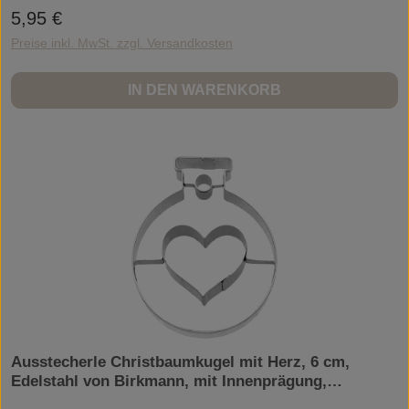
polierten und glänzenden Oberfläche. Edelstahlausstecher können zum
5,95 €
Regulärer Preis:
Ausstechen von Teig genutzt werden, aber auch im Bastel- und Hobbybereich
zur Formung von Knete, Salzteig oder für Filzarbeiten zum Seifen- oder
Preise inkl. MwSt. zzgl. Versandkosten
Kerzengießen.
IN DEN WARENKORB
Ausstecherle Christbaumkugel mit Herz, 6 cm,
Edelstahl von Birkmann, mit Innenprägung,
Prägeausstecher, Ausstechform