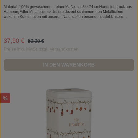
Material: 100% gewaschener LeinenMaße: ca. 84×74 cmHandsiebdruck aus
HamburgEdler MetallicdruckUnsere dezent schimmernden Metallictöne
wirken in Kombination mit unseren Naturstoffen besonders edel.Unsere
stilvollen Latzschürzen sind besonders robust, gut waschbar und zeichnen
sich durch einen hohen Tragekomfort aus.So schön kann man seine Kleidung
in der Küche schützen!
Regulärer Preis:
37,90 €
Verkaufspreis:
59,90 €
Preise inkl. MwSt. zzgl. Versandkosten
IN DEN WARENKORB
Rabatt
%