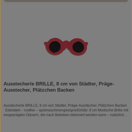
Filzarbeiten zum Seifen- oder Kerzengießen.
Ausstecherle BRILLE, 8 cm von Städter, Präge-
Ausstecher, Plätzchen Backen
Ausstecherle BRILLE, 8 cm von Städter, Präge-Ausstecher, Plätzchen Backen
Edelstahl – rostfrei – spülmaschinengeeignetGröße: 8 cm Modische Brille mit
vorgeprägten Gläsern, die nach Belieben dekoriert werden kann – natürlich
auch als Keks-Sonnenbrille verwendbar. Die Ausstechform ist aus Edelstahl
gefertigt und ist rostfrei, spülmaschinenfest, lebensmittelecht. Die
Ausstechform wird punktgeschweißt. Sie erkennen Edelstahl an seiner