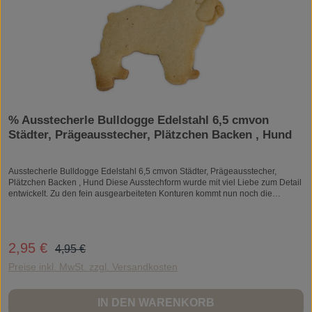
% Ausstecherle Bulldogge Edelstahl 6,5 cmvon
Städter, Prägeausstecher, Plätzchen Backen , Hund
Ausstecherle Bulldogge Edelstahl 6,5 cmvon Städter, Prägeausstecher,
Plätzchen Backen , Hund Diese Ausstechform wurde mit viel Liebe zum Detail
entwickelt. Zu den fein ausgearbeiteten Konturen kommt nun noch die
Prägung auf den Plätzchen dazu, dadurch wirken sie noch viel plastischer
und sind auch ohne große Verzierungen wunderschön. Material: Edelstahl
Größe: ca. 6,5 cm rostfrei spülmaschinenfest lebensmittelecht In
Sichtverpackung zum Aufhängen Zum Ausstechen von Teig, Fondant oder
Regulärer Preis:
2,95 €
Verkaufspreis:
4,95 €
Marzipan. Auch geeignet zum Basteln oder Modellieren mit bspw. Knetmasse,
Salzteig oder Fimo. Die klassische Form der Ausstecher von Städter. Hier
Preise inkl. MwSt. zzgl. Versandkosten
stechen Sie nur die Kontur des Motivs aus und können danach ihrer
Kreativität beim Verzieren freien Lauf lassen.In unserem Sortiment finden Sie
Ausstechformen von A wie Ahornblatt bis Z wie Zwerg. Viel Spaß beim Backen
IN DEN WARENKORB
und Verzieren! Die Ausstechform ist aus Edelstahl gefertigt und ist rostfrei,