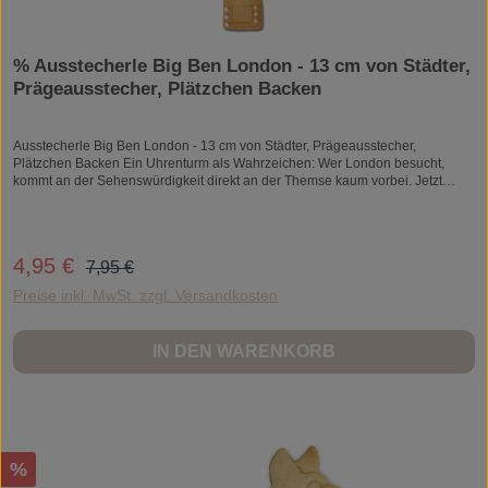
% Ausstecherle Big Ben London - 13 cm von Städter,
Prägeausstecher, Plätzchen Backen
Ausstecherle Big Ben London - 13 cm von Städter, Prägeausstecher,
Plätzchen Backen Ein Uhrenturm als Wahrzeichen: Wer London besucht,
kommt an der Sehenswürdigkeit direkt an der Themse kaum vorbei. Jetzt
können Sie Big Ben als Erinnerung nachbacken! Material: Edelstahl
Größe: ca. 13 cm rostfrei spülmaschinenfest lebensmittelecht Die
klassische Form der Ausstecher. Hier stechen Sie nur die Kontur des Motivs
aus und können danach ihrer Kreativität beim Verzieren freien Lauf lassen.
Regulärer Preis:
4,95 €
Verkaufspreis:
7,95 €
Viel Spaß beim Backen,Verzieren und Garnieren! Die Ausstechformen sind
aus Edelstahl gefertigt. Rostfrei, spülmaschinenfest und lebensmittelecht. Die
Preise inkl. MwSt. zzgl. Versandkosten
Ausstechformen werden punktgeschweißt. Sie erkennen Edelstahl an seiner
polierten und glänzenden Oberfläche. Edelstahlausstecher können zum
Ausstechen von Teig genutzt werden, aber auch im Bastel- und Hobbybereich
IN DEN WARENKORB
zur Formung von Knete, Salzteig oder für Filzarbeiten zum Seifen- oder
Kerzengießen.
Rabatt
%