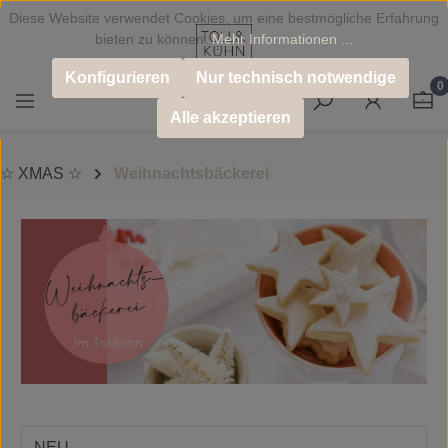
Diese Website verwendet Cookies, um eine bestmögliche Erfahrung
Zum Hauptinhalt springen
bieten zu können.
Mehr Informationen ...
Konfigurieren
Nur technisch notwendige
0
Alle akzeptieren
☆ XMAS ☆
Weihnachtsbäckerei
NEU