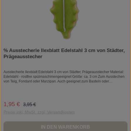
% Ausstecherle Ilexblatt Edelstahl 3 cm von Städter,
Prägeausstecher
Ausstecherle Ilexblatt Edelstahl 3 cm von Städter, Prägeausstecher Material:
Edelstahl - rostfrei spülmaschinengeeignet Größe: ca. 3 cm Zum Ausstechen
von Teig, Fondant oder Marzipan. Auch geeignet zum Basteln oder
Modellieren mit bspw. Knetmasse, Salzteig oder Fimo. Die klassische Form
der Ausstecher. Hier stechen Sie nur die Kontur des Motivs aus und können
danach ihrer Kreativität beim Verzieren freien Lauf lassen. Viel Spaß beim
Backen,Verzieren und Garnieren! Die Ausstechformen sind aus Edelstahl
Regulärer Preis:
1,95 €
Verkaufspreis:
3,95 €
gefertigt. Rostfrei, spülmaschinenfest und lebensmittelecht. Die
Ausstechformen werden punktgeschweißt. Sie erkennen Edelstahl an seiner
Preise inkl. MwSt. zzgl. Versandkosten
polierten und glänzenden Oberfläche. Edelstahlausstecher können zum
Ausstechen von Teig genutzt werden, aber auch im Bastel- und Hobbybereich
zur Formung von Knete, Salzteig oder für Filzarbeiten zum Seifen- oder
IN DEN WARENKORB
Kerzengießen.