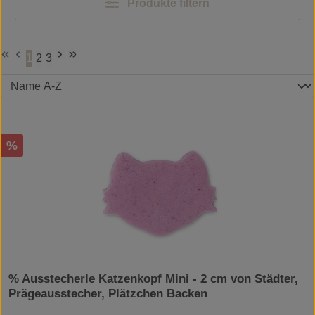
Produkte filtern
1
2
3
Seite
Seite
Seite
Rabatt
%
% Ausstecherle Katzenkopf Mini - 2 cm von Städter,
Prägeausstecher, Plätzchen Backen