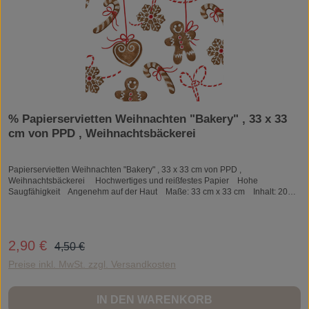
% Papierservietten Weihnachten "Bakery" , 33 x 33
cm von PPD , Weihnachtsbäckerei
Papierservietten Weihnachten "Bakery" , 33 x 33 cm von PPD ,
Weihnachtsbäckerei Hochwertiges und reißfestes Papier Hohe
Saugfähigkeit Angenehm auf der Haut Maße: 33 cm x 33 cm Inhalt: 20
Stück Material: Tissue
Regulärer Preis:
2,90 €
Verkaufspreis:
4,50 €
Preise inkl. MwSt. zzgl. Versandkosten
IN DEN WARENKORB