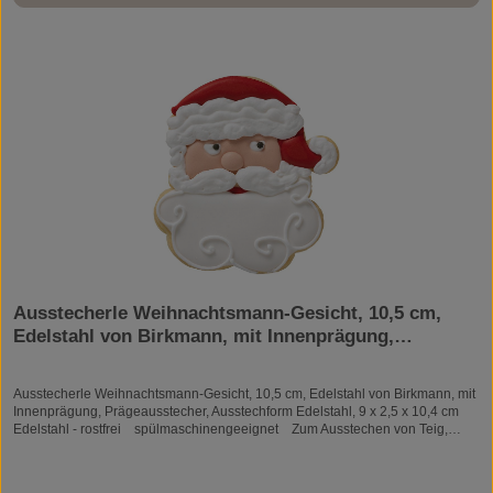
Salzteig oder für Filzarbeiten zum Seifen- oder Kerzengießen.
Ausstecherle Weihnachtsmann-Gesicht, 10,5 cm,
Edelstahl von Birkmann, mit Innenprägung,
Prägeausstecher, Ausstechform
Ausstecherle Weihnachtsmann-Gesicht, 10,5 cm, Edelstahl von Birkmann, mit
Innenprägung, Prägeausstecher, Ausstechform Edelstahl, 9 x 2,5 x 10,4 cm
Edelstahl - rostfrei spülmaschinengeeignet Zum Ausstechen von Teig,
Fondant oder Marzipan. Auch geeignet zum Basteln oder Modellieren mit
bspw. Knetmasse, Salzteig oder Fimo. Die klassische Form der Ausstecher.
Hier stechen Sie nur die Kontur des Motivs aus und können danach Ihrer