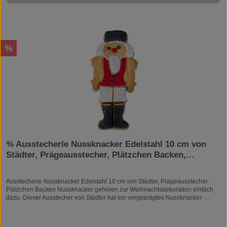
Rabatt
%
% Ausstecherle Nussknacker Edelstahl 10 cm von
Städter, Prägeausstecher, Plätzchen Backen,
Nußknacker
Ausstecherle Nussknacker Edelstahl 10 cm von Städter, Prägeausstecher,
Plätzchen Backen Nussknacker gehören zur Weihnachtsdekoration einfach
dazu. Dieser Ausstecher von Städter hat ein vorgeprägtes Nussknacker-
Gesicht und prägt Bart, Weste, Hose und Stiefel. Und natürlich einen Hut!
Material: Edelstahl Größe: ca. 10 cm rostfrei spülmaschinenfest
lebensmittelecht Die klassische Form der Ausstecher. Hier stechen Sie nur