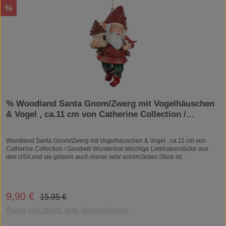
Rabatt
%
% Woodland Santa Gnom/Zwerg mit Vogelhäuschen
& Vogel , ca.11 cm von Catherine Collection /
Goodwill
Woodland Santa Gnom/Zwerg mit Vogelhäuschen & Vogel , ca.11 cm von
Catherine Collection / Goodwill Wunderbar kitschige Liebhaberstücke aus
den USA und sie glitzern auch immer sehr schön!Jedes Stück ist
handgearbeitet und daher ein Unikat.Material: Kunststein/ResinZum
Aufhängen.
Regulärer Preis:
9,90 €
Verkaufspreis:
15,95 €
Preise inkl. MwSt. zzgl. Versandkosten