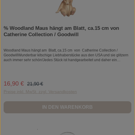
% Woodland Maus hängt am Blatt, ca.15 cm von
Catherine Collection / Goodwill
Woodland Maus hängt am Blatt, ca.15 cm von Catherine Collection /
GoodwillWunderbar kitschige Liebhaberstücke aus den USA und sie glitzern
auch immer sehr schön!Jedes Stück ist handgearbeitet und daher ein
Unikat.Größe: ca. 15 cmMaterial: Kunststein/ResinZum Aufhängen.Woodland
Maus hängt am Blatt, ca.15 cm von Catherine Collection / Goodwill
Regulärer Preis:
16,90 €
Verkaufspreis:
21,90 €
Preise inkl. MwSt. zzgl. Versandkosten
IN DEN WARENKORB