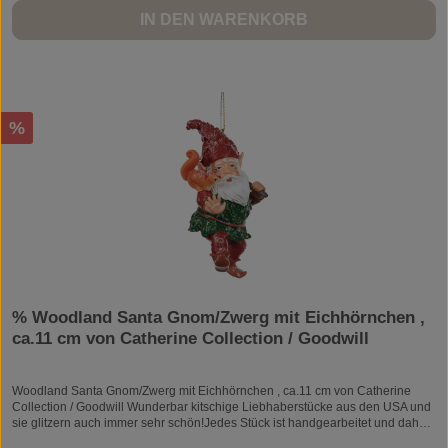
IN DEN WARENKORB
Rabatt
%
% Woodland Santa Gnom/Zwerg mit Eichhörnchen ,
ca.11 cm von Catherine Collection / Goodwill
Woodland Santa Gnom/Zwerg mit Eichhörnchen , ca.11 cm von Catherine
Collection / Goodwill Wunderbar kitschige Liebhaberstücke aus den USA und
sie glitzern auch immer sehr schön!Jedes Stück ist handgearbeitet und daher
ein Unikat.Material: Kunststein/ResinZum Aufhängen.