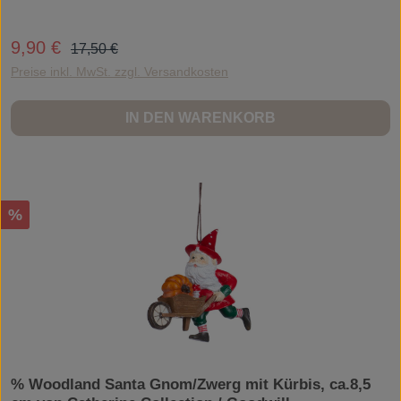
Regulärer Preis:
9,90 €
Verkaufspreis:
17,50 €
Preise inkl. MwSt. zzgl. Versandkosten
IN DEN WARENKORB
Rabatt
%
% Woodland Santa Gnom/Zwerg mit Kürbis, ca.8,5