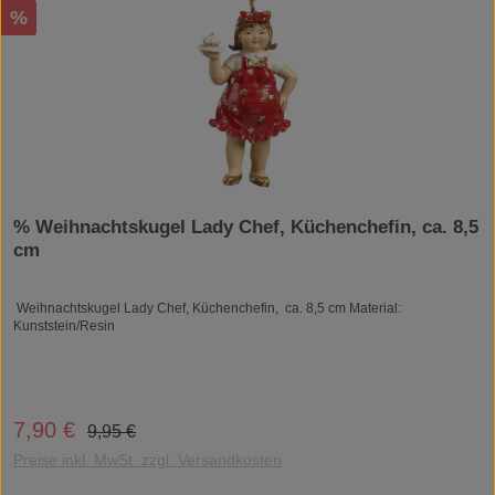
Rabatt
%
% Weihnachtskugel Lady Chef, Küchenchefin, ca. 8,5
cm
Weihnachtskugel Lady Chef, Küchenchefin, ca. 8,5 cm Material:
Kunststein/Resin
Regulärer Preis:
7,90 €
Verkaufspreis:
9,95 €
Preise inkl. MwSt. zzgl. Versandkosten