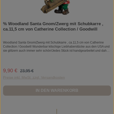
% Woodland Santa Gnom/Zwerg mit Schubkarre ,
ca.11,5 cm von Catherine Collection / Goodwill
Woodland Santa Gnom/Zwerg mit Schubkarre , ca.11,5 cm von Catherine
Collection / Goodwill Wunderbar kitschige Liebhaberstücke aus den USA und
sie glitzern auch immer sehr schön!Jedes Stück ist handgearbeitet und daher
ein Unikat.Material: Kunststein/ResinZum Aufhängen.
Regulärer Preis:
9,90 €
Verkaufspreis:
23,95 €
Preise inkl. MwSt. zzgl. Versandkosten
IN DEN WARENKORB