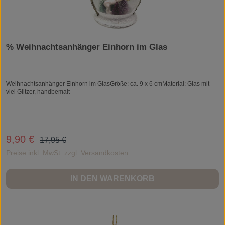
% Weihnachtsanhänger Einhorn im Glas
Weihnachtsanhänger Einhorn im GlasGröße: ca. 9 x 6 cmMaterial: Glas mit
viel Glitzer, handbemalt
Regulärer Preis:
9,90 €
Verkaufspreis:
17,95 €
Preise inkl. MwSt. zzgl. Versandkosten
IN DEN WARENKORB