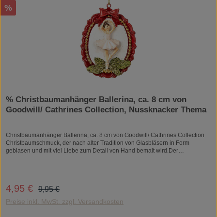
Rabatt
%
% Christbaumanhänger Ballerina, ca. 8 cm von
Goodwill/ Cathrines Collection, Nussknacker Thema
Christbaumanhänger Ballerina, ca. 8 cm von Goodwill/ Cathrines Collection
Christbaumschmuck, der nach alter Tradition von Glasbläsern in Form
geblasen und mit viel Liebe zum Detail von Hand bemalt wird.Der
Glasschmuck wird mit traditionellen Techniken der Handwerkskunst in
Europa produziert. Jedes Produkt ist ein Unikat und kann daher auch leicht
vom abgebildeten Foto abweichen.Materal: Polyresin
Regulärer Preis:
4,95 €
Verkaufspreis:
9,95 €
Preise inkl. MwSt. zzgl. Versandkosten