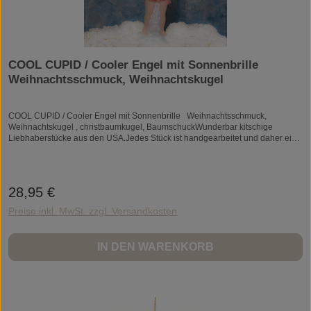
COOL CUPID / Cooler Engel mit Sonnenbrille
Weihnachtsschmuck, Weihnachtskugel
COOL CUPID / Cooler Engel mit Sonnenbrille Weihnachtsschmuck,
Weihnachtskugel , christbaumkugel, BaumschuckWunderbar kitschige
Liebhaberstücke aus den USA.Jedes Stück ist handgearbeitet und daher ein
Unikat.Größe: ca.8 x 11 cmMaterial:GlasZum Aufhängen.COOL CUPID /
Cooler Engel mit Sonnenbrille Weihnachtsschmuck, Weihnachtskugel ,
christbaumkugel, Baumschuck
28,95 €
Regulärer Preis:
Preise inkl. MwSt. zzgl. Versandkosten
IN DEN WARENKORB