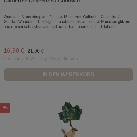
Catherine Collection / Goodwill
Woodland Maus hängt am Blatt, ca.15 cm von Catherine Collection /
GoodwillWunderbar kitschige Liebhaberstücke aus den USA und sie glitzern
auch immer sehr schön!Jedes Stück ist handgearbeitet und daher ein
Unikat.Größe: ca. 15 cmMaterial: Kunststein/ResinZum Aufhängen.Woodland
Maus hängt am Blatt, ca.15 cm von Catherine Collection / Goodwill
Regulärer Preis:
16,90 €
Verkaufspreis:
21,90 €
Preise inkl. MwSt. zzgl. Versandkosten
IN DEN WARENKORB
Rabatt
%