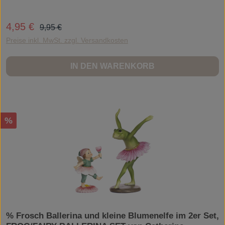
Regulärer Preis:
4,95 €
Verkaufspreis:
9,95 €
Preise inkl. MwSt. zzgl. Versandkosten
IN DEN WARENKORB
Rabatt
%
% Frosch Ballerina und kleine Blumenelfe im 2er Set,