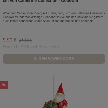
cm von Catherine Collection / Goodwill
Woodland Santa Gnom/Zwerg mit Kürbis, ca.8,5 cm von Catherine Collection /
Goodwill Wunderbar kitschige Liebhaberstücke aus den USA und sie glitzern
auch immer sehr schön!Jedes Stück ist handgearbeitet und daher ein
Unikat.Material: Kunststein/ResinZum Aufhängen.
Regulärer Preis:
9,90 €
Verkaufspreis:
17,50 €
Preise inkl. MwSt. zzgl. Versandkosten
IN DEN WARENKORB
Rabatt
%