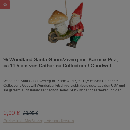
Rabatt
%
% Woodland Santa Gnom/Zwerg mit Karre & Pilz,
ca.11,5 cm von Catherine Collection / Goodwill
Woodland Santa Gnom/Zwerg mit Karre & Pilz, ca.11,5 cm von Catherine
Collection / Goodwill Wunderbar kitschige Liebhaberstücke aus den USA und
sie glitzern auch immer sehr schön!Jedes Stück ist handgearbeitet und daher
ein Unikat.Material: Kunststein/ResinZum Aufhängen.
Regulärer Preis:
9,90 €
Verkaufspreis:
23,95 €
Preise inkl. MwSt. zzgl. Versandkosten