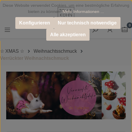
Diese Website verwendet Cookies, um eine bestmögliche Erfahrung
Zum Hauptinhalt springen
bieten zu können.
Mehr Informationen ...
Konfigurieren
Nur technisch notwendige
0
Alle akzeptieren
☆ XMAS ☆
Weihnachtsschmuck
Verrückter Weihnachtschmuck