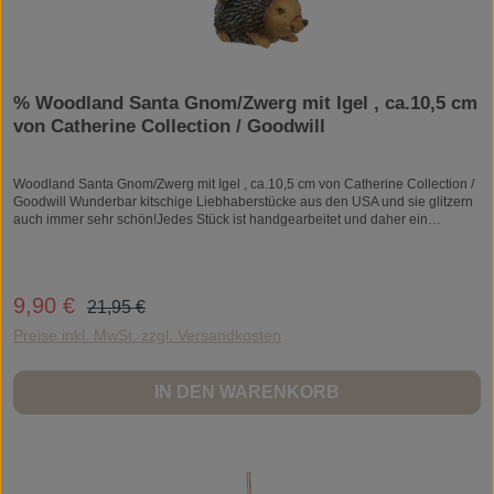
% Woodland Santa Gnom/Zwerg mit Igel , ca.10,5 cm
von Catherine Collection / Goodwill
Woodland Santa Gnom/Zwerg mit Igel , ca.10,5 cm von Catherine Collection /
Goodwill Wunderbar kitschige Liebhaberstücke aus den USA und sie glitzern
auch immer sehr schön!Jedes Stück ist handgearbeitet und daher ein
Unikat.Material: Kunststein/ResinZum Aufhängen.
Regulärer Preis:
9,90 €
Verkaufspreis:
21,95 €
Preise inkl. MwSt. zzgl. Versandkosten
IN DEN WARENKORB