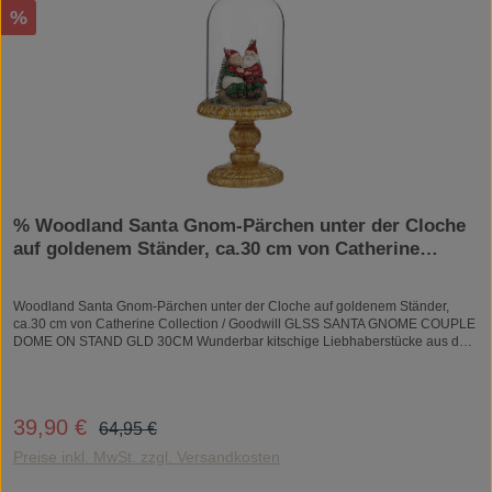
Rabatt
%
% Woodland Santa Gnom-Pärchen unter der Cloche
auf goldenem Ständer, ca.30 cm von Catherine
Collection / Goodwill , Liebespaar
Woodland Santa Gnom-Pärchen unter der Cloche auf goldenem Ständer,
ca.30 cm von Catherine Collection / Goodwill GLSS SANTA GNOME COUPLE
DOME ON STAND GLD 30CM Wunderbar kitschige Liebhaberstücke aus den
USA und sie glitzern auch immer sehr schön!Jedes Stück ist handgearbeitet
und daher ein Unikat.Material: Kunststein/Resin
Regulärer Preis:
39,90 €
Verkaufspreis:
64,95 €
Preise inkl. MwSt. zzgl. Versandkosten