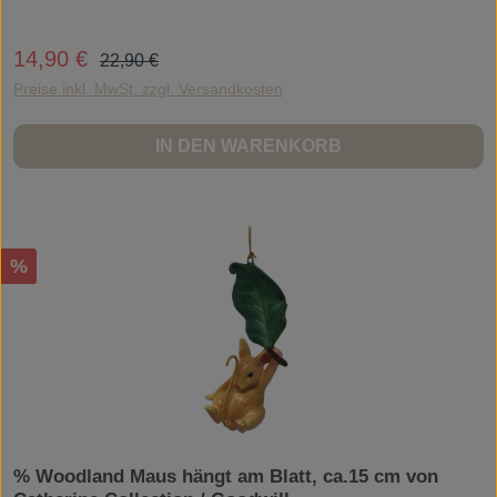
Kunststein/ResinZum Aufhängen.
Regulärer Preis:
14,90 €
Verkaufspreis:
22,90 €
Preise inkl. MwSt. zzgl. Versandkosten
IN DEN WARENKORB
Rabatt
%
% Woodland Maus hängt am Blatt, ca.15 cm von