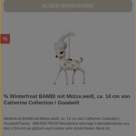
IN DEN WARENKORB
Rabatt
%
% Winterfrost BAMBI mit Mütze,weiß, ca. 14 cm von
Catherine Collection / Goodwill
Winterfrost BAMBI mit Mütze,weiß, ca. 14 cm von Catherine Collection /
GoodwillThema : WINTER FROSTWunderbar kitschige Liebhaberstücke aus
den USA und sie glitzern auch immer sehr schön!Jedes Stück ist
handgearbeitet und daher ein Unikat.Größe: ca. 14 cmMaterial: