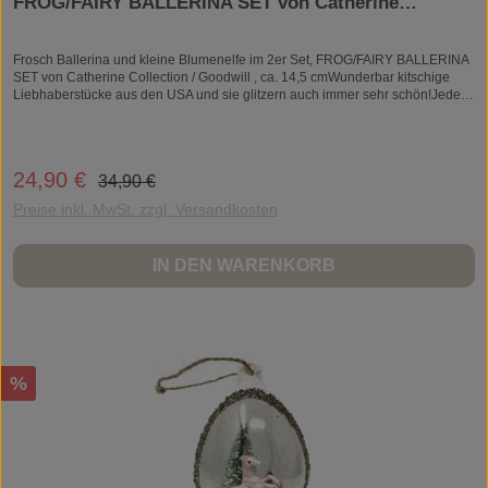
FROG/FAIRY BALLERINA SET von Catherine
Collection / Goodwill
Frosch Ballerina und kleine Blumenelfe im 2er Set, FROG/FAIRY BALLERINA
SET von Catherine Collection / Goodwill , ca. 14,5 cmWunderbar kitschige
Liebhaberstücke aus den USA und sie glitzern auch immer sehr schön!Jedes
Stück ist handgearbeitet und daher ein Unikat.Material: Kunststein/Resin
Regulärer Preis:
24,90 €
Verkaufspreis:
34,90 €
Preise inkl. MwSt. zzgl. Versandkosten
IN DEN WARENKORB
Rabatt
%