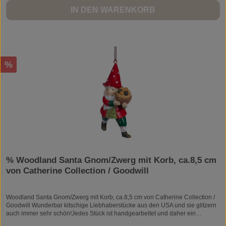
IN DEN WARENKORB
Rabatt
%
% Woodland Santa Gnom/Zwerg mit Korb, ca.8,5 cm
von Catherine Collection / Goodwill
Woodland Santa Gnom/Zwerg mit Korb, ca.8,5 cm von Catherine Collection /
Goodwill Wunderbar kitschige Liebhaberstücke aus den USA und sie glitzern
auch immer sehr schön!Jedes Stück ist handgearbeitet und daher ein
Unikat.Material: Kunststein/ResinZum Aufhängen.