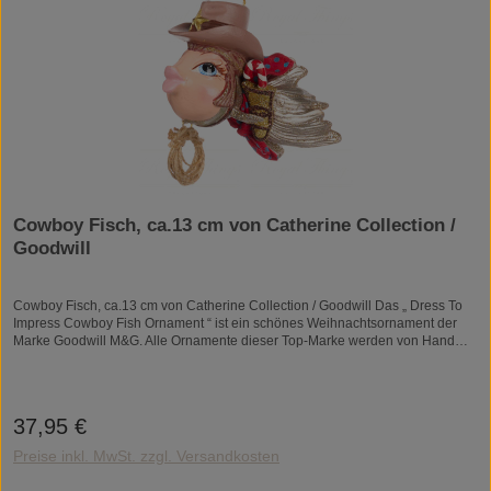
Cowboy Fisch, ca.13 cm von Catherine Collection /
Goodwill
Cowboy Fisch, ca.13 cm von Catherine Collection / Goodwill Das „ Dress To
Impress Cowboy Fish Ornament “ ist ein schönes Weihnachtsornament der
Marke Goodwill M&G. Alle Ornamente dieser Top-Marke werden von Hand
dekoriert und bemalt. Die einzigartigen Designs dieser luxuriösen
Weihnachtsornamente glänzen durch ihre erhabenen Details und machen
jede Figur zu einem kleinen Kunstwerk voller Fantasie. Ein echter Blickfang im
Weihnachtsbaum oder ein originelles Geschenk für Liebhaber von
37,95 €
Regulärer Preis:
besonderem Weihnachtsschmuck! Wunderbar kitschige Liebhaberstücke aus
den USA und sie glitzern auch immer sehr schön!Jedes Stück ist
Preise inkl. MwSt. zzgl. Versandkosten
handgearbeitet und daher ein Unikat.Material: Kunststein/ResinZum
Aufhängen.