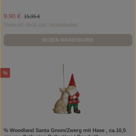
Regulärer Preis:
9,90 €
Verkaufspreis:
15,95 €
Preise inkl. MwSt. zzgl. Versandkosten
IN DEN WARENKORB
Rabatt
%
% Woodland Santa Gnom/Zwerg mit Hase , ca.10,5