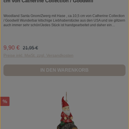
cm von Catherine Collection / Goodwill
Woodland Santa Gnom/Zwerg mit Hase , ca.10,5 cm von Catherine Collection
/ Goodwill Wunderbar kitschige Liebhaberstücke aus den USA und sie glitzern
auch immer sehr schön!Jedes Stück ist handgearbeitet und daher ein
Unikat.Material: Kunststein/ResinZum Aufhängen.
Regulärer Preis:
9,90 €
Verkaufspreis:
21,95 €
Preise inkl. MwSt. zzgl. Versandkosten
IN DEN WARENKORB
Rabatt
%