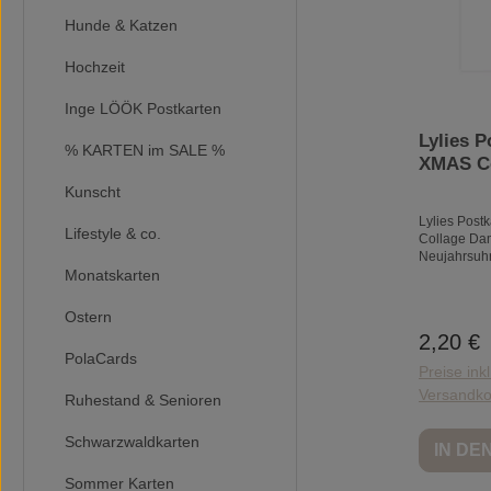
Hunde & Katzen
Hochzeit
Inge LÖÖK Postkarten
Lylies P
% KARTEN im SALE %
XMAS C
auf Neu
Kunscht
Lylies
Lylies Post
Lifestyle & co.
Collage Da
Neujahrsuhr
Monatskarten
Hergestellt
schwerem, h
mit PEFC-Eti
Ostern
aus Rohstof
2,20 €
Reguläre
verantwortu
PolaCards
bewirtschaf
Preise ink
stammen. G
Versandko
Holzfreies P
Ruhestand & Senioren
chemischem 
hergestellt,
Schwarzwaldkarten
IN D
oder Harthol
Sommer Karten