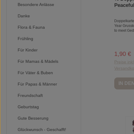
Besondere Anlässe
Peacefu
Grusska
Danke
pleased 
Doppelkart
Neues J
Year Grussk
Flora & Fauna
Silvest
to meet Ged
cremeweiss
Frühling
mit seidige
zertifiziert
Für Kinder
und zusamme
1,90 €
Verkaufs
Deutschland
Für Mamas & Mädels
Preise ink
Versandko
Für Väter & Buben
IN D
Für Papas & Männer
Freundschaft
Geburtstag
Gute Besserung
Glückwunsch - Geschafft!