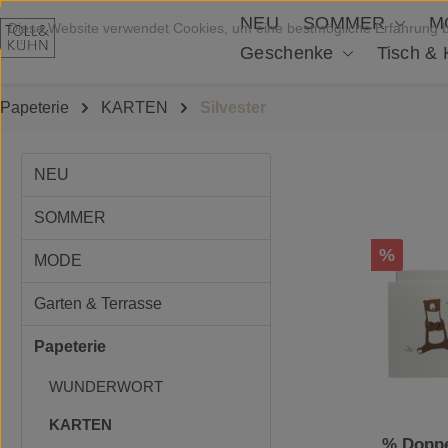
NEU
SOMMER
M
Zum Hauptinhalt springen
Diese Website verwendet Cookies, um eine bestmögliche Erfahrung 
Geschenke
Tisch &
Papeterie
KARTEN
Silvester
NEU
SOMMER
Rabatt
%
MODE
Garten & Terrasse
Papeterie
WUNDERWORT
KARTEN
% Doppe