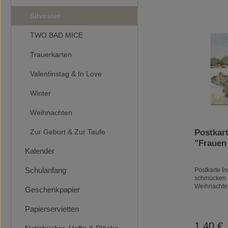
Silvester
TWO BAD MICE
Trauerkarten
Valentinstag & In Love
Winter
Weihnachten
Zur Geburt & Zur Taufe
Postkar
"Frauen
Kalender
Eisloch " Löök
Postkart
Schulanfang
Postkarte I
Winter,
schmücken 
Weihnachte
Geschenkpapier
Postkarte Si
Weihnachte
Papierservietten
Postkarten m
"Weibern" 
1,40 €
Reguläre
sind einfach