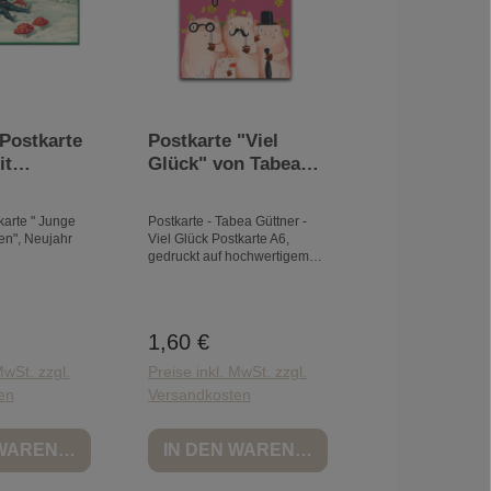
 Postkarte
Postkarte "Viel
it
Glück" von Tabea
zen",
Güttner, Schweine
ilvester
karte " Junge
Postkarte - Tabea Güttner -
zen", Neujahr
Viel Glück Postkarte A6,
gedruckt auf hochwertigem
ungestrichenem 350g Papier.
FSC-zertifiziert.
1,60 €
Preis:
Regulärer Preis:
MwSt. zzgl.
Preise inkl. MwSt. zzgl.
en
Versandkosten
 WARENKORB
IN DEN WARENKORB