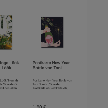
 Inge Löök
Postkarte New Year
Bottle von Toni
Silvester
Starck , Silvester
 Löök "Neujahr
Postkarte New Year Bottle von
te SilvesterOh
Toni Starck , Silvester
mit den alten
Postkarte A6 Postkarte A6,
r auch Damen
gedruckt in Deutschland auf
rrlich,
290g Postkartenkarton mit
d
partiellem Relief-Lack.
Freundschaften
1,80 €
Preis:
Regulärer Preis:
igste im Leben