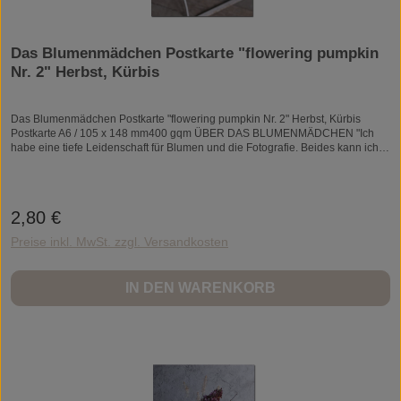
Das Blumenmädchen Postkarte "flowering pumpkin
Nr. 2" Herbst, Kürbis
Das Blumenmädchen Postkarte "flowering pumpkin Nr. 2" Herbst, Kürbis
Postkarte A6 / 105 x 148 mm400 gqm ÜBER DAS BLUMENMÄDCHEN "Ich
habe eine tiefe Leidenschaft für Blumen und die Fotografie. Beides kann ich
als „Das Blumenmädchen“ verwirklichen : Das ist meine Sprache. Ich bin
gelernte Floristin und arbeite auch täglich in diesem Beruf. So bin ich jederzeit
von Blumen umgeben, die mich beflügeln. Durch die Fotografie hat sich mein
Blick auf Blumen sehr verändert. Ich begeistere mich für Blüten und Blätter, die
2,80 €
Regulärer Preis:
ich so noch nie wahrgenommen habe. Auf einmal ist es ihre Farbe,
Beschaffenheit und auch die Schönheit in ihrer Vergänglichkeit, die ich
Preise inkl. MwSt. zzgl. Versandkosten
unbedingt festhalten möchte. Es ist immer ein einzelner Moment, der mich
inspiriert: Etwas zu sehen und zu erkennen." Die Darstellung auf jedem
Bildschirm kann variieren,deshalb können die Fotos in den Farben
IN DEN WARENKORB
abweichen.