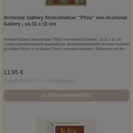
Archivist Gallery Streichhölzer "Pilze" von Archivist
Gallery , ca.11 x 11 cm
Archivist Gallery Streichhölzer "Pilze" von Archivist Gallery , ca.11 x 11 cm
Unsere charakteristische quadratische Streichholzschachtel mit einer Auswahl
an wilden Pilzen in neutralen Tönen und roten Akzenten. Entworfen von Real
Fun, Wow! In jeder Hinsicht auffällig – diese Streichholzschachteln sind mit
125 Streichhölzern gefüllt, die bereit sind, ein wenig Freude zu entfachen.
Entworfen, um Couchtischen, Kaminsimsen und Geschenkschubladen
Charakter zu verleihen, ist jede Schachtel eine Mischung aus Funktion und
11,95 €
Regulärer Preis:
Flair. Herstellungsland: Vereinigtes Königreich Gewicht: 77 g
(2,72 oz)Abmessungen: 11 x 11 x 3 cm (4,3 x 4,3 x 1,2 in) 100 Streichhölzer je
Preise inkl. MwSt. zzgl. Versandkosten
10cm. Boxmaße 11x11 cm.
IN DEN WARENKORB