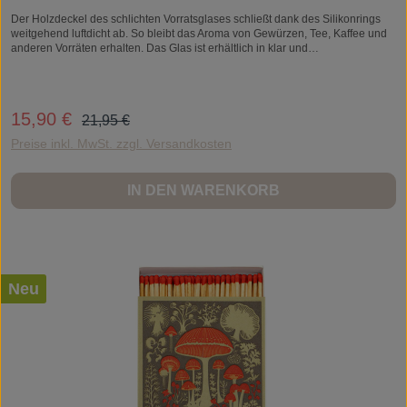
Der Holzdeckel des schlichten Vorratsglases schließt dank des Silikonrings
weitgehend luftdicht ab. So bleibt das Aroma von Gewürzen, Tee, Kaffee und
anderen Vorräten erhalten. Das Glas ist erhältlich in klar und
moosgrün DesignJette ScheibProduktionWendelstein WerkstättenMaßeh 16,5
x d 7,5 cmFassungsvolumen 450 mlMaterialFlaschenglas in moosgrün, Eiche
geölt
Regulärer Preis:
15,90 €
Verkaufspreis:
21,95 €
Preise inkl. MwSt. zzgl. Versandkosten
IN DEN WARENKORB
Neu