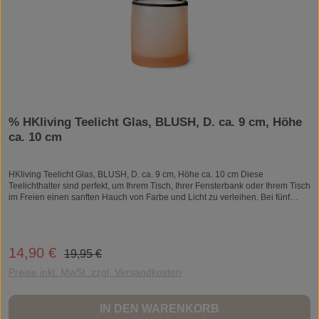
% HKliving Teelicht Glas, BLUSH, D. ca. 9 cm, Höhe
ca. 10 cm
HKliving Teelicht Glas, BLUSH, D. ca. 9 cm, Höhe ca. 10 cm Diese
Teelichthalter sind perfekt, um Ihrem Tisch, Ihrer Fensterbank oder Ihrem Tisch
im Freien einen sanften Hauch von Farbe und Licht zu verleihen. Bei fünf
einzigartigen Farbkombinationen fällt die Wahl schwer, denn jede hat ihren
eigenen Charakter. Da dieser Artikel mundgeblasen ist, gibt es immer eine
leichte Variation in Größe und Farbe.
Regulärer Preis:
14,90 €
Verkaufspreis:
19,95 €
Preise inkl. MwSt. zzgl. Versandkosten
IN DEN WARENKORB