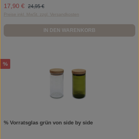
Regulärer Preis:
17,90 €
Verkaufspreis:
24,95 €
Preise inkl. MwSt. zzgl. Versandkosten
IN DEN WARENKORB
Rabatt
%
% Vorratsglas grün von side by side