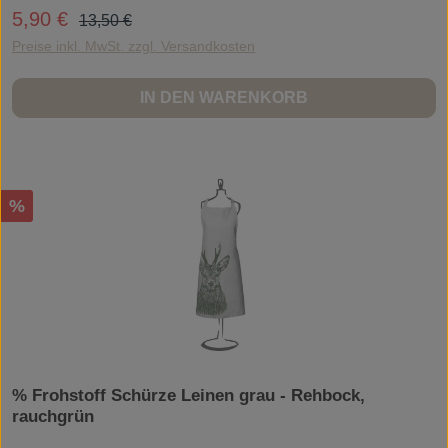
Regulärer Preis:
5,90 €
Verkaufspreis:
13,50 €
Preise inkl. MwSt. zzgl. Versandkosten
IN DEN WARENKORB
Rabatt
%
% Frohstoff Schürze Leinen grau - Rehbock,
rauchgrün