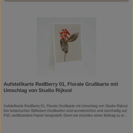
entscheiden, im Moment zu verweilen. Mit meinen Fotografien möchte ich so
viel wie möglich bei botanischen Details aus der Natur verweilen, sie
festhalten und später ein neues Bild auf meine eigene einzigartige Weise
schaffen.“„Das Betrachten von Details aus der Natur bringt Ruhe, das
Schaffen neuer Bilder bringt Inspiration, die endgültigen Entwürfe verblüffen
immer wieder aufs Neue. Große Drucke machen die Details noch imposanter
und bringen Respekt vor der Natur und dem Leben.“
Aufstellkarte RedBerry 01, Florale Grußkarte mit
Umschlag von Studio Rijkvol
Aufstellkarte RedBerry 01, Florale Grußkarte mit Umschlag von Studio Rijkvol
Die botanischen Stillleben-Grußkarten sind wunderschön und nachhaltig auf
FSC-zertifiziertem Papier hergestellt. Denn wir möchten einen Beitrag zu einer
schöneren und saubereren Welt leisten. Die Karten eignen sich hervorragend
zum Verschicken oder um ein Geschenk mit einer persönlichen Nachricht zu
versehen. Sie werden mit einem luxuriösen Umschlag geliefert und sind