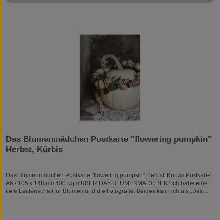
Das Blumenmädchen Postkarte "flowering pumpkin"
Herbst, Kürbis
Das Blumenmädchen Postkarte "flowering pumpkin" Herbst, Kürbis Postkarte
A6 / 105 x 148 mm400 gqm ÜBER DAS BLUMENMÄDCHEN "Ich habe eine
tiefe Leidenschaft für Blumen und die Fotografie. Beides kann ich als „Das
Blumenmädchen“ verwirklichen : Das ist meine Sprache. Ich bin gelernte
Floristin und arbeite auch täglich in diesem Beruf. So bin ich jederzeit von
Blumen umgeben, die mich beflügeln. Durch die Fotografie hat sich mein Blick