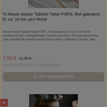
% House doctor Tablett/ Teller FOFO, Rot gebrannt,
D. ca. 14 cm, pro Stück
House doctor Tablett/ Teller FOFO, Rot gebrannt, D. ca. 14 cm Diese
wunderschönen, handgefertigten Schalen aus Eisen mit einer gebrannten
roten Oberfläche verleihen jedem Raum einen rustikalen Charme. Jede
Schale hat ein einzigartiges, detailliertes Muster, was sie perfekt für kleine
Kerzen oder Schmuck macht. Ihr vielseitiges Design bietet unendliche
Dekorationsmöglichkeiten.- Handgefertigt aus Eisen- Gebrannte rote
Oberfläche- Einzigartiges, detailliertes Muster- Vielseitige dekorative
Regulärer Preis:
7,90 €
Verkaufspreis:
12,90 €
NutzungVerleihen Sie Ihrem Zuhause eine künstlerische Note. Bestellen Sie
jetzt und verschönern Sie Ihren Raum. Materialen: EisenItem
Preise inkl. MwSt. zzgl. Versandkosten
number: 203991110Auszeichnung: Handarbeit, Finish/Farbe/Größe kann
variierenEAN: 5707644893481
IN DEN WARENKORB
Rabatt
%