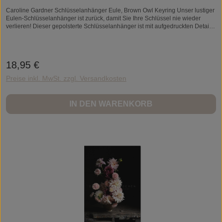
Caroline Gardner Schlüsselanhänger Eule, Brown Owl Keyring Unser lustiger
Eulen-Schlüsselanhänger ist zurück, damit Sie Ihre Schlüssel nie wieder
verlieren! Dieser gepolsterte Schlüsselanhänger ist mit aufgedruckten Details
und goldenen Beschlägen versehen. Maße: H 90 x B 65 mm PU in Lederoptik
Goldene Beschläge Braunes Markenetikett
18,95 €
Regulärer Preis:
Preise inkl. MwSt. zzgl. Versandkosten
IN DEN WARENKORB