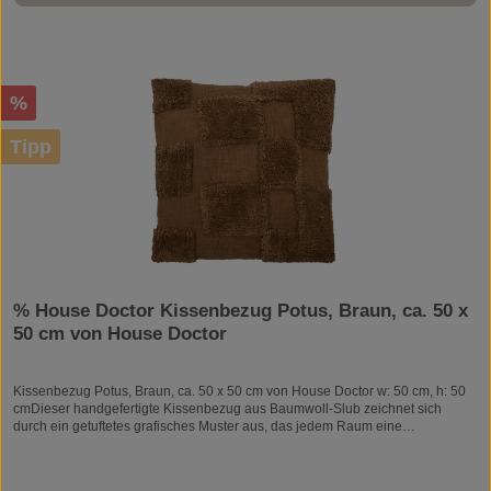
Rabatt
%
Tipp
% House Doctor Kissenbezug Potus, Braun, ca. 50 x
50 cm von House Doctor
Kissenbezug Potus, Braun, ca. 50 x 50 cm von House Doctor w: 50 cm, h: 50
cmDieser handgefertigte Kissenbezug aus Baumwoll-Slub zeichnet sich
durch ein getuftetes grafisches Muster aus, das jedem Raum eine
künstlerische Note verleiht. Die superweiche Textur und die Ton-in-Ton-
Farben können leicht mit anderen Stilen kombiniert werden.- Künstlerisches
getuftetes Muster- Superweiche Baumwolle- Ton-in-Ton-Farben- Einfacher