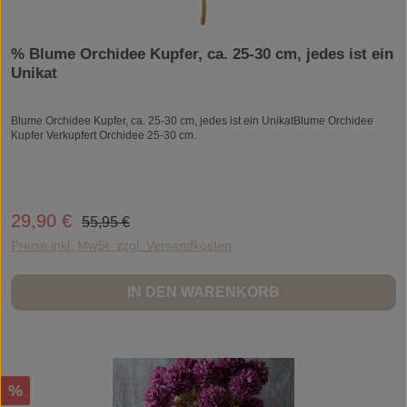
% Blume Orchidee Kupfer, ca. 25-30 cm, jedes ist ein
Unikat
Blume Orchidee Kupfer, ca. 25-30 cm, jedes ist ein UnikatBlume Orchidee
Kupfer Verkupfert Orchidee 25-30 cm.
Regulärer Preis:
29,90 €
Verkaufspreis:
55,95 €
Preise inkl. MwSt. zzgl. Versandkosten
IN DEN WARENKORB
Rabatt
%