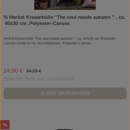
% Herbst Kissenhülle "The soul needs autumn " , ca.
60x30 cm ,Polyester-Canvas
Herbst Kissenhülle "The soul needs autumn " , ca. 60x30 cm ,Polyester-
Canvas Größe in cm: 60x30Material: Polyester-Canvas
Regulärer Preis:
24,90 €
Verkaufspreis:
34,95 €
Preise inkl. MwSt. zzgl. Versandkosten
IN DEN WARENKORB
Rabatt
%