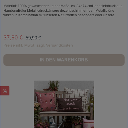
Material: 100% gewaschener LeinenMaße: ca. 84×74 cmHandsiebdruck aus
HamburgEdler MetallicdruckUnsere dezent schimmernden Metallictöne
wirken in Kombination mit unseren Naturstoffen besonders edel.Unsere
stilvollen Latzschürzen sind besonders robust, gut waschbar und zeichnen
sich durch einen hohen Tragekomfort aus.So schön kann man seine Kleidung
in der Küche schützen!
Regulärer Preis:
37,90 €
Verkaufspreis:
59,90 €
Preise inkl. MwSt. zzgl. Versandkosten
IN DEN WARENKORB
Rabatt
%