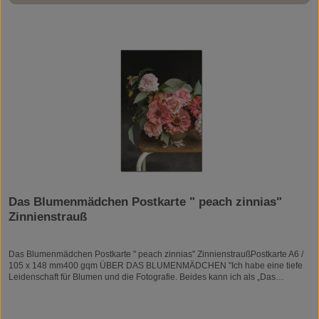
Das Blumenmädchen Postkarte " peach zinnias"
Zinnienstrauß
Das Blumenmädchen Postkarte " peach zinnias" ZinnienstraußPostkarte A6 /
105 x 148 mm400 gqm ÜBER DAS BLUMENMÄDCHEN "Ich habe eine tiefe
Leidenschaft für Blumen und die Fotografie. Beides kann ich als „Das
Blumenmädchen“ verwirklichen : Das ist meine Sprache. Ich bin gelernte
Floristin und arbeite auch täglich in diesem Beruf. So bin ich jederzeit von
Blumen umgeben, die mich beflügeln. Durch die Fotografie hat sich mein Blick