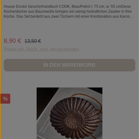
House Doctor Geschirrhandtuch COOK, Blau/Petrol l: 75 cm, w: 55 cmDiese
Küchentücher aus Baumwolle bringen ein wenig herbstlichen Zauber in Ihre
Küche. Das Set besteht aus zwei Tüchern mit einer Kombination aus Karos
und Streifen in tiefen Blau- und Petroltönen, die Ihrem Küchenraum einen
wunderbaren Farbtupfer verleihen.- 100% Baumwolle- Herbstliche
Farbpalette- OEKO-TEX® 100 zertifiziertHeben Sie die Ästhetik Ihrer Küche
mit diesen stilvollen Küchentüchern.
Regulärer Preis:
8,90 €
Verkaufspreis:
13,50 €
Materialen: BaumwolleWaschanweisung: Feinwäsche bei maximal 60°C,
Nicht bleichen, Bei hoher Temperatur bügeln, Nicht chemisch
Preise inkl. MwSt. zzgl. Versandkosten
reinigenEAN: 5707644888371
IN DEN WARENKORB
Rabatt
%