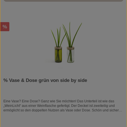
Rabatt
%
% Vase & Dose grün von side by side
Eine Vase? Eine Dose? Ganz wie Sie möchten! Das Unterteil ist wie das
„WeinLicht“ aus einer Weinflasche gefertigt. Der Deckel ist zweiteilig und
ermöglicht so den doppelten Nutzen als Vase oder Dose. Schön und sicher
verpackt im Geschenkkarton.DesignJette ScheibProduktionWendelstein
WerkstättenMaßeh 16,5 x d 7,5 cmMaterialFlaschenglas in moosgrün, Eiche
geölt