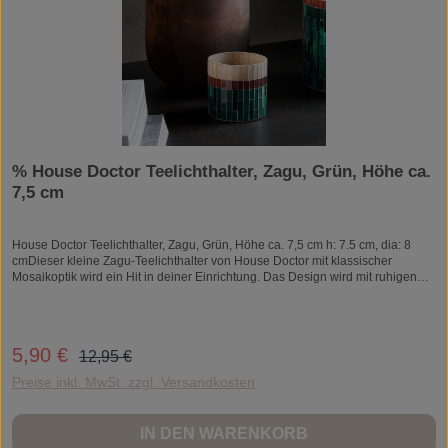
% House Doctor Teelichthalter, Zagu, Grün, Höhe ca.
7,5 cm
House Doctor Teelichthalter, Zagu, Grün, Höhe ca. 7,5 cm h: 7.5 cm, dia: 8
cmDieser kleine Zagu-Teelichthalter von House Doctor mit klassischer
Mosaikoptik wird ein Hit in deiner Einrichtung. Das Design wird mit ruhigen
flaschengrünen und braunen Tönen vollendet, genau richtig für gemütliche
Herbstabende. Kombiniere Zagu mit allem von Glasvasen bis Holzdeko - der
Mosaiklook und die unterschiedlichen Farbtöne lassen sich für einen
persönlichen Ausdruck prima mit anderen Dekoartikeln mischen. Egal, ob auf
Regulärer Preis:
5,90 €
Verkaufspreis:
12,95 €
dem Couchtisch, Beistelltisch oder Esstisch - Zagu sorgt überall für die richtige
Stimmung. Größe: h: 7.5 cm, dia: 8 cmMaterialen: Glas, ZementItem
Preise inkl. MwSt. zzgl. Versandkosten
number: 209511028Auszeichnung: Handarbeit, Finish/Farbe kann
variierenWaschanweisung: Mit einem trockenen Tuch abwischen,
DrinnenEAN: 5707644858404
IN DEN WARENKORB