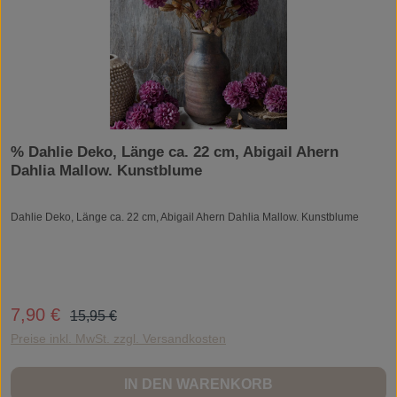
% Dahlie Deko, Länge ca. 22 cm, Abigail Ahern
Dahlia Mallow. Kunstblume
Dahlie Deko, Länge ca. 22 cm, Abigail Ahern Dahlia Mallow. Kunstblume
Regulärer Preis:
7,90 €
Verkaufspreis:
15,95 €
Preise inkl. MwSt. zzgl. Versandkosten
IN DEN WARENKORB