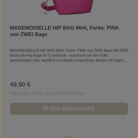
MADEMOISELLE HIP BAG MH4, Farbe: PINK
von ZWEI Bags
MADEMOISELLE HIP BAG MH4, Farbe: PINK von ZWEI Bags Mit ZWEI
feiern die Hip Bags ihr Comeback – klassisch um die Hüfte
geschlungen oder sportlich crossbody umgehängt. Beides ist möglich
bei unserer MADEMOISELLE.M MH4.Pflege: Kleine Verschmutzungen
können Sie einfach mit einem feuchten Tuch
abwischen.PRODUKTDETAILSMaße: 12 x 25 x 7
cmGeheimfachHauptfach mit ReißverschlussHelles
49,90 €
Regulärer Preis:
InnenfutterReißverschlussfachSmartphonefachAußenmaterial: 100%
PolyurethanInnenfutter: 100% PolyesterVolumen: 1 lGewicht: 220 g
Preise inkl. MwSt. zzgl. Versandkosten
IN DEN WARENKORB