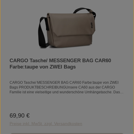
CARGO Tasche/ MESSENGER BAG CAR60
Farbe:taupe von ZWEI Bags
CARGO Tasche/ MESSENGER BAG CAR60 Farbe:taupe von ZWEI
Bags PRODUKTBESCHREIBUNGUnsere CA60 aus der CARGO
Familie ist eine vielseitige und wunderschöne Umhängetasche. Das
wasserabweisende, strapazierfähige und ultraleichte Material macht
diese Tasche zu einem echten Highlight. Trotzdem müssen Sie mit
dieser Tasche nicht auf Funktionalität verzichten: Sie bietet
ausreichend Platz für Ihre Alltagsgegenstände und ist im Inneren
69,90 €
Regulärer Preis:
perfekt organisiert.PRODUKTDETAILSMaße: 20 x 32 x 11
cmReißverschlussfach an der RückseiteVerschlussklappe mit
Preise inkl. MwSt. zzgl. Versandkosten
MagnetenReißverschlussfach unter der KlappeSchlüsselband mit
KarabinerHauptfach mit ReißverschlussGepolstertes Trennfach2