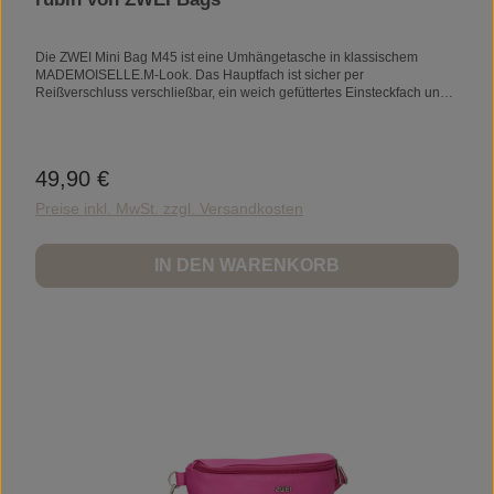
Die ZWEI Mini Bag M45 ist eine Umhängetasche in klassischem
MADEMOISELLE.M-Look. Das Hauptfach ist sicher per
Reißverschluss verschließbar, ein weich gefüttertes Einsteckfach und
ein Geheimfach mit Reißverschluss machen die M45 zum perfekten
Begleiter.ProduktdetailsMaẞe22 x 21 x 6 cmVolumen2 lGewicht310
gMaterialAußenmaterial: 100% PolyurethanInnenfutter: 100%
PolyesterFeaturesHauptfach mit ReißverschlussWeich gefüttertes
49,90 €
Regulärer Preis:
EinsteckfachSchlüsselringGeheimfach mit Reißverschluss
außenVerstellbarer Schultergurt
Preise inkl. MwSt. zzgl. Versandkosten
IN DEN WARENKORB