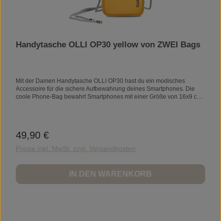
Handytasche OLLI OP30 yellow von ZWEI Bags
Mit der Damen Handytasche OLLI OP30 hast du ein modisches
Accessoire für die sichere Aufbewahrung deines Smartphones. Die
coole Phone-Bag bewahrt Smartphones mit einer Größe von 16x9 cm
sicher auf. In ihrem hinteren Reißverschlussfach bietet die Damen
handytasche zusätzlich Platz für Kleingeld, Schlüssel, Geld und bis zu
vier Karten.ProduktdetailsMaẞe19 x 11 x 3 cmGewicht200
gMaterialApplikationen: 100% Polyurethan Außenmaterial: 100%
49,90 €
Regulärer Preis:
Polyester Innenfutter: 100% PolyesterFeaturesSmartphonefach
(passend für alle Smartphones bis 16x9 cm) schließt mit Magnet-
Preise inkl. MwSt. zzgl. Versandkosten
Druckknopf Längenverstellbarer Trageriemen Fach mit umlaufendem
Reißverschluss 4 Kartensteckfächer Kleingeldfach mit Reißverschluss
Helles Innenfutter ProduktsicherheitArtikelnummerOP30YELEAN-
IN DEN WARENKORB
Nummer4250257927315HerstellerZWEI® GmbHWaldstraße 15 64331
Weiterstadt Deutschland info@zwei-bags.com https://zwei-bags.com