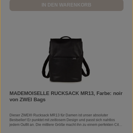
RückenVerschlussklappe mit MagnetenReißverschlussfach
IN DEN WARENKORB
vorneHauptfach mit Reißverschlussgepolstertes
TrennfachSmartphonefächerLaptopfach für Laptops bis26 x 21 x 2 cm
VORSICHT MAGNETE!In den Verschlussklappen der Taschen bzw.
Rucksäcke sind Magnete eingenäht. Bitte vermeiden Sie den direkten
Kontakt von Herzschrittmachern, Kredit- und Parkkarten, sowie allen
weiteren Karten mit Magnetstreifen, Speichermedien und
elektronischen Geräten mit den Magneten im Klappenbereich.
MADEMOISELLE RUCKSACK MR13, Farbe: noir
von ZWEI Bags
Dieser ZWEI® Rucksack MR13 für Damen ist unser absoluter
Bestseller! Er punktet mit zeitlosem Design und passt sich nahtlos
jedem Outfit an. Die mittlere Größe macht ihn zu einem perfekten City-
Backpack. Das Kunstleder ist wasserfest, so hält der ZWEI® Rucksack