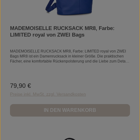
MADEMOISELLE RUCKSACK MR8, Farbe:
LIMITED royal von ZWEI Bags
MADEMOISELLE RUCKSACK MR8, Farbe: LIMITED royal von ZWEI
Bags MR8 ist ein Damenrucksack in kleiner Größe. Die praktischen
Fächer, eine komfortable Rückenpolsterung und die Liebe zum Detail
machen ihn zum Lieblingsaccessoire Ihres
Outfits.PRODUKTDETAILSMaße: 29 x 24 x 13
cmRückenpolsterungReißverschlussfach am RückenVerschlussklappe
mit MagnetenHauptfach mit Reißverschlussgepolstertes
79,90 €
Regulärer Preis:
TrennfachSmartphonefachEinsteckfachAußenmaterial: 100%
PolyurethanInnenfutter: 100% PolyesterVolumen: 4 lGewicht: 520
Preise inkl. MwSt. zzgl. Versandkosten
gVORSICHT MAGNETE!In den Verschlussklappen der Taschen bzw.
Rucksäcke sind Magnete eingenäht. Bitte vermeiden Sie den direkten
Kontakt von Herzschrittmachern, Kredit- und Parkkarten, sowie allen
IN DEN WARENKORB
weiteren Karten mit Magnetstreifen, Speichermedien und
elektronischen Geräten mit den Magneten im Klappenbereich.