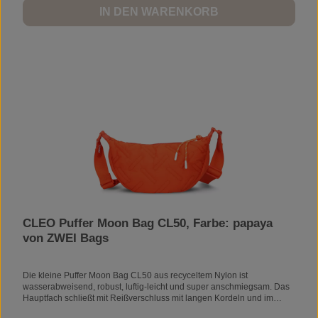
SmartphonefächerVerstellbarer SchultergurtAußenmaterial: 100%
IN DEN WARENKORB
PolyurethanInnenfutter: 100% PolyesterVolumen: 3 lGewicht: 450
gVORSICHT MAGNETE!In den Verschlussklappen der Taschen bzw.
Rucksäcke sind Magnete eingenäht. Bitte vermeiden Sie den direkten
Kontakt von Herzschrittmachern, Kredit- und Parkkarten, sowie allen
weiteren Karten mit Magnetstreifen, Speichermedien und
elektronischen Geräten mit den Magneten im Klappenbereich.
CLEO Puffer Moon Bag CL50, Farbe: papaya
von ZWEI Bags
Die kleine Puffer Moon Bag CL50 aus recyceltem Nylon ist
wasserabweisend, robust, luftig-leicht und super anschmiegsam. Das
Hauptfach schließt mit Reißverschluss mit langen Kordeln und im
Inneren sorgen ein kleines Reißverschlussfach und zwei