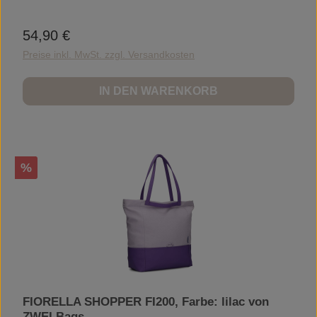
Einsteckfächer für Ordnung.ProduktdetailsMaẞe15 x 30 x 10
cmVolumen2 lGewicht200 gMaterialAußenmaterial: 100% recyceltes
Nylon Innenfutter: 100% Polyester Applikationen: 100%
54,90 €
Regulärer Preis:
PolyurethanFeaturesHauptfach mit Reißverschluss
Reißverschlussfach innen 2 Einsteckfächer verstellbarer Schultergurt
Preise inkl. MwSt. zzgl. Versandkosten
IN DEN WARENKORB
Rabatt
%
FIORELLA SHOPPER FI200, Farbe: lilac von
ZWEI Bags