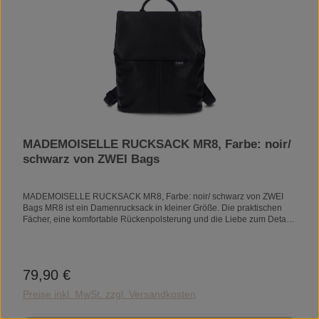
MADEMOISELLE RUCKSACK MR8, Farbe: noir/
schwarz von ZWEI Bags
MADEMOISELLE RUCKSACK MR8, Farbe: noir/ schwarz von ZWEI
Bags MR8 ist ein Damenrucksack in kleiner Größe. Die praktischen
Fächer, eine komfortable Rückenpolsterung und die Liebe zum Detail
machen ihn zum Lieblingsaccessoire Ihres
Outfits.PRODUKTDETAILSMaße: 29 x 24 x 13
cmRückenpolsterungReißverschlussfach am RückenVerschlussklappe
mit MagnetenHauptfach mit Reißverschlussgepolstertes
79,90 €
Regulärer Preis:
TrennfachSmartphonefachEinsteckfachAußenmaterial: 100%
PolyurethanInnenfutter: 100% PolyesterVolumen: 4 lGewicht: 520
Preise inkl. MwSt. zzgl. Versandkosten
gVORSICHT MAGNETE!In den Verschlussklappen der Taschen bzw.
Rucksäcke sind Magnete eingenäht. Bitte vermeiden Sie den direkten