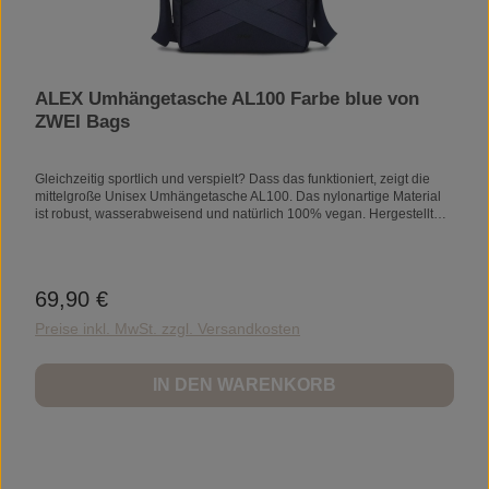
ALEX Umhängetasche AL100 Farbe blue von
ZWEI Bags
Gleichzeitig sportlich und verspielt? Dass das funktioniert, zeigt die
mittelgroße Unisex Umhängetasche AL100. Das nylonartige Material
ist robust, wasserabweisend und natürlich 100% vegan. Hergestellt
aus leichter, wasserabweisender Kunstfaser mit verspielten Flecht-
und Neondetails, ist die Unisex Umhängetasche nicht nur für Damen
und Herren, sondern auch perfekt für Teenager, Jungen und Mädchen
gleichermaßen, geeignet.ProduktdetailsMaẞe23 x 28 x 11
69,90 €
Regulärer Preis:
cmVolumen5 lGewicht360 gMaterialAußenmaterial: 100%
PolyesterInnenfutter: 100% PolyesterFeaturesHauptfach mit
Preise inkl. MwSt. zzgl. Versandkosten
Reißverschluss2 Schlüsselanhänger mit
KarabinerHandyfachReißverschlussfach innenReißverschlussfach
außenVerstellbarer SchultergurtWasserabweisendes Material
IN DEN WARENKORB