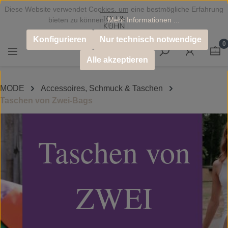
Diese Website verwendet Cookies, um eine bestmögliche Erfahrung
Zum Hauptinhalt springen
bieten zu können.
Mehr Informationen ...
Konfigurieren
Nur technisch notwendige
0
Alle akzeptieren
MODE
Accessoires, Schmuck & Taschen
Taschen von Zwei-Bags
Slider überspringen
Taschen von
ZWEI