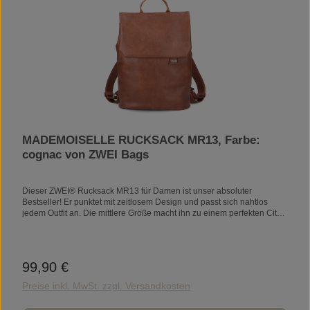
MADEMOISELLE RUCKSACK MR13, Farbe:
cognac von ZWEI Bags
Dieser ZWEI® Rucksack MR13 für Damen ist unser absoluter
Bestseller! Er punktet mit zeitlosem Design und passt sich nahtlos
jedem Outfit an. Die mittlere Größe macht ihn zu einem perfekten City-
Backpack. Das Kunstleder ist wasserfest, so hält der ZWEI® Rucksack
MR13 den gröbsten Regen ab. Und das Beste ist, es gibt ihn in sehr
vielen verschiedenen klassischen und modischen Farben: Ein
klassisch schwarzer Damen Rucksack oder ein Barbie Pinker
99,90 €
Regulärer Preis:
Rucksack … was darf es für dich sein?ProduktdetailsMaße35 x 28 x 11
cmVolumen7 lGewicht670 gMaterialAußenmaterial: 100%
Preise inkl. MwSt. zzgl. Versandkosten
PolyurethanInnenfutter: 100%
PolyesterFeaturesRückenpolsterungReißverschlussfach am