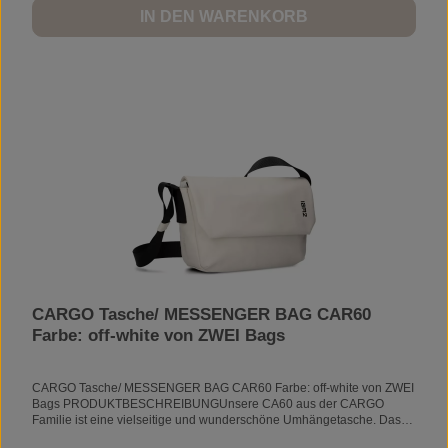
SmartphonefächerVerstellbarer SchultergurtAußenmaterial: 100%
IN DEN WARENKORB
PolyurethanInnenfutter: 100% PolyesterVolumen: 3 lGewicht: 450
gVORSICHT MAGNETE!In den Verschlussklappen der Taschen bzw.
Rucksäcke sind Magnete eingenäht. Bitte vermeiden Sie den direkten
Kontakt von Herzschrittmachern, Kredit- und Parkkarten, sowie allen
weiteren Karten mit Magnetstreifen, Speichermedien und
elektronischen Geräten mit den Magneten im Klappenbereich.
CARGO Tasche/ MESSENGER BAG CAR60
Farbe: off-white von ZWEI Bags
CARGO Tasche/ MESSENGER BAG CAR60 Farbe: off-white von ZWEI
Bags PRODUKTBESCHREIBUNGUnsere CA60 aus der CARGO
Familie ist eine vielseitige und wunderschöne Umhängetasche. Das
wasserabweisende, strapazierfähige und ultraleichte Material macht