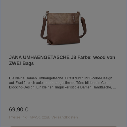
JANA UMHAENGETASCHE J8 Farbe: wood von
ZWEI Bags
Die kleine Damen Umhängetasche J8 fällt durch ihr Bicolor-Design
auf: Zwei farblich aufeinander abgestimmte Töne bilden ein Color-
Blocking-Design. Ein kleiner Hingucker ist die Damen Handtasche, die
nach Lust und Laune entweder kurz über der Schulter oder quer
umgehängt getragen werden kann.ProduktdetailsMaẞe23 x 27 x 10
cmVolumen3 lGewicht360 gMaterialAußenmaterial: 100%
PolyurethanInnenfutter: 100% PolyesterFeaturesHauptfach mit
69,90 €
Regulärer Preis:
ReißverschlussReißverschlussfachEinsteckfachSmartphonefachzusät
zlicher Schultergurt
Preise inkl. MwSt. zzgl. Versandkosten