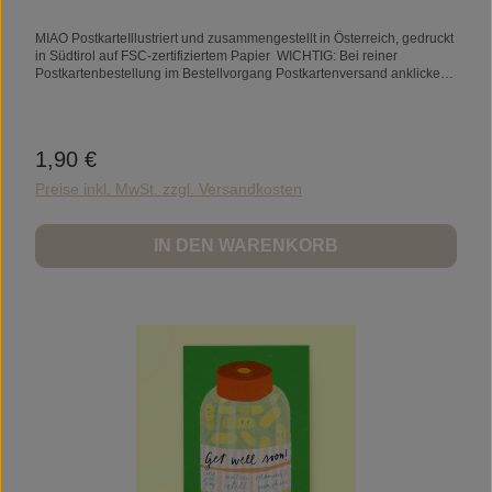
MIAO PostkarteIllustriert und zusammengestellt in Österreich, gedruckt
in Südtirol auf FSC-zertifiziertem Papier WICHTIG: Bei reiner
Postkartenbestellung im Bestellvorgang Postkartenversand anklicken
= 3,90 € in Deutschlandart miao postkarte mit abgerundeten
ecken farbe beidseitig 4/4farbig bedrucktmaterial hochwertiges
munken 400g Papiergröße A6 - b10,5 x h14,6 cm
1,90 €
Regulärer Preis:
Preise inkl. MwSt. zzgl. Versandkosten
IN DEN WARENKORB