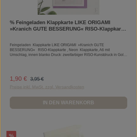
% Feingeladen Klappkarte LIKE ORIGAMI
»Kranich GUTE BESSERUNG« RISO-Klappkarte
, Neon
Feingeladen Klappkarte LIKE ORIGAMI »Kranich GUTE
BESSERUNG« RISO-Klappkarte , Neon Klappkarte, A6 mit
Umschlag, innen blanko Druck: zweifarbiger RISO-Kunstdruck in Gold
& Bisque (GDBQ)Papier: schön griffiges Naturpapier in 270g/m2,
warmweiß Umschlag: C6 in hellgrau (spitze Klappe mit Prägung,
Nassklebung
Regulärer Preis:
1,90 €
Verkaufspreis:
3,95 €
Preise inkl. MwSt. zzgl. Versandkosten
IN DEN WARENKORB
Rabatt
%