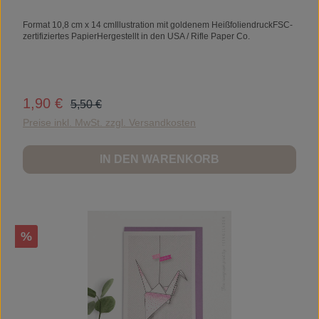
Format 10,8 cm x 14 cmIllustration mit goldenem HeißfoliendruckFSC-
zertifiziertes PapierHergestellt in den USA / Rifle Paper Co.
Regulärer Preis:
1,90 €
Verkaufspreis:
5,50 €
Preise inkl. MwSt. zzgl. Versandkosten
IN DEN WARENKORB
Rabatt
%