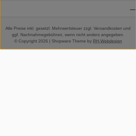
SOCIAL MEDIA
Alle Preise inkl. gesetzl. Mehrwertsteuer zzgl.
Versandkosten
und
ggf. Nachnahmegebühren, wenn nicht anders angegeben.
© Copyright 2026 | Shopware Theme by
RH-Webdesign