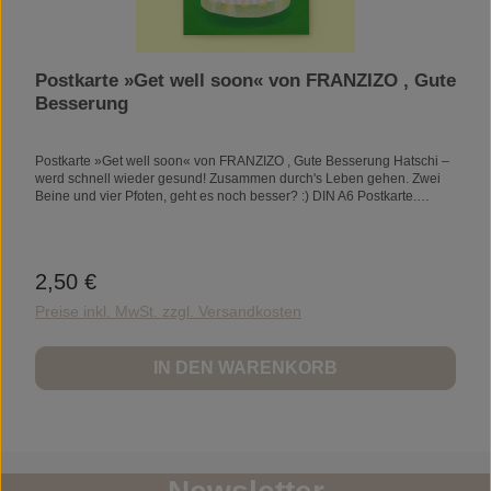
Postkarte »Get well soon« von FRANZIZO , Gute
Besserung
Postkarte »Get well soon« von FRANZIZO , Gute Besserung Hatschi –
werd schnell wieder gesund! Zusammen durch's Leben gehen. Zwei
Beine und vier Pfoten, geht es noch besser? :) DIN A6 Postkarte.
Klimaneutral in Deutschland auf 500 g/m2 starkes FSC zertifiziertes &
nachhaltiges Kartonpapier gedruckt. Informationen zur
Produktsicherheit // ☺ Material: Diese Postkarte ist aus hochwertigem,
recyceltem 500 g/m2 starken Kartonpapier hergestellt, welches keine
2,50 €
Regulärer Preis:
schädlichen Substanzen enthält. Die Materialien entsprechen den
geltenden Sicherheitsstandards der EU.
Preise inkl. MwSt. zzgl. Versandkosten
IN DEN WARENKORB