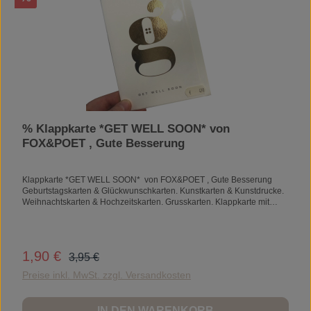
% Klappkarte *GET WELL SOON* von
FOX&POET , Gute Besserung
Klappkarte *GET WELL SOON* von FOX&POET , Gute Besserung
Geburtstagskarten & Glückwunschkarten. Kunstkarten & Kunstdrucke.
Weihnachtskarten & Hochzeitskarten. Grusskarten. Klappkarte mit
Heißfolienprägung und Kuvert (innen blanko). Papier: mattes,
naturweißes Feinstpapier (350 g/m²) Format: DIN A6 Gewicht: 17 g
Regulärer Preis:
1,90 €
Verkaufspreis:
3,95 €
Preise inkl. MwSt. zzgl. Versandkosten
IN DEN WARENKORB