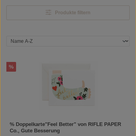
Produkte filtern
Rabatt
%
% Doppelkarte"Feel Better" von RIFLE PAPER
Co., Gute Besserung