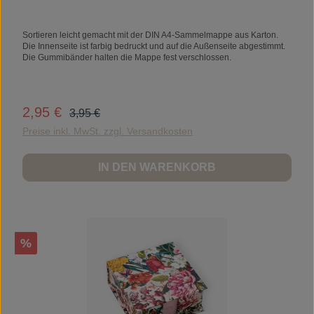
Sortieren leicht gemacht mit der DIN A4-Sammelmappe aus Karton.
Die Innenseite ist farbig bedruckt und auf die Außenseite abgestimmt.
Die Gummibänder halten die Mappe fest verschlossen.
Regulärer Preis:
2,95 €
Verkaufspreis:
3,95 €
Preise inkl. MwSt. zzgl. Versandkosten
IN DEN WARENKORB
Rabatt
%