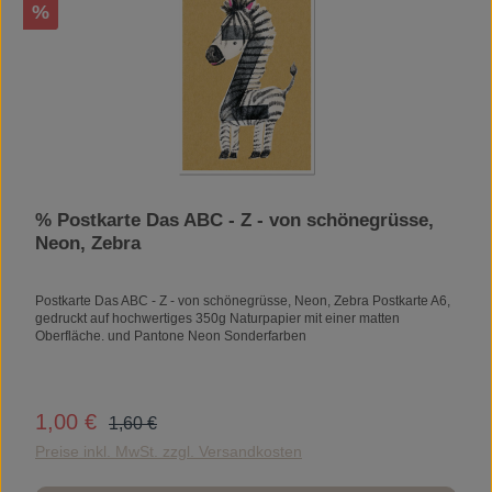
Rabatt
%
% Postkarte Das ABC - Z - von schönegrüsse,
Neon, Zebra
Postkarte Das ABC - Z - von schönegrüsse, Neon, Zebra Postkarte A6,
gedruckt auf hochwertiges 350g Naturpapier mit einer matten
Oberfläche. und Pantone Neon Sonderfarben
Regulärer Preis:
1,00 €
Verkaufspreis:
1,60 €
Preise inkl. MwSt. zzgl. Versandkosten