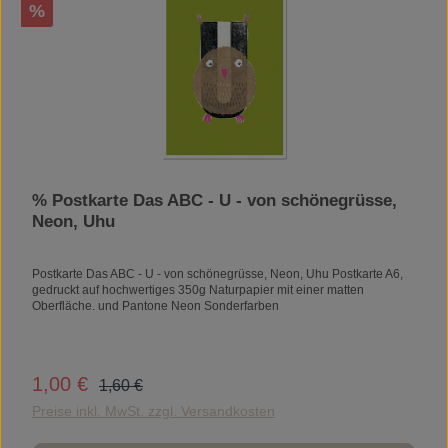
Rabatt
%
% Postkarte Das ABC - U - von schönegrüsse,
Neon, Uhu
Postkarte Das ABC - U - von schönegrüsse, Neon, Uhu Postkarte A6,
gedruckt auf hochwertiges 350g Naturpapier mit einer matten
Oberfläche. und Pantone Neon Sonderfarben
Regulärer Preis:
1,00 €
Verkaufspreis:
1,60 €
Preise inkl. MwSt. zzgl. Versandkosten