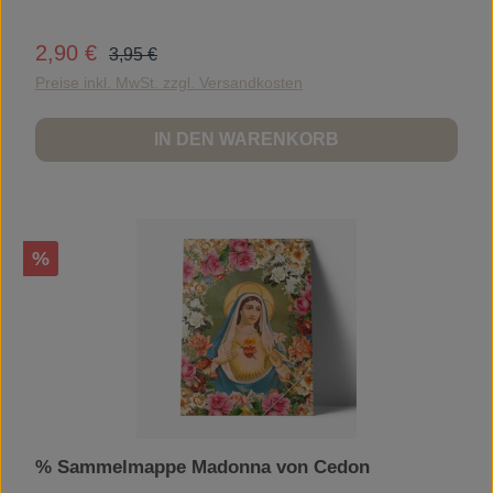
Regulärer Preis:
2,90 €
Verkaufspreis:
3,95 €
Preise inkl. MwSt. zzgl. Versandkosten
IN DEN WARENKORB
Rabatt
%
% Sammelmappe Madonna von Cedon