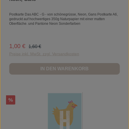
Postkarte Das ABC - G - von schönegrüsse, Neon, Gans Postkarte A6,
gedruckt auf hochwertiges 350g Naturpapier mit einer matten
Oberfläche. und Pantone Neon Sonderfarben
Regulärer Preis:
1,00 €
Verkaufspreis:
1,60 €
Preise inkl. MwSt. zzgl. Versandkosten
IN DEN WARENKORB
Rabatt
%