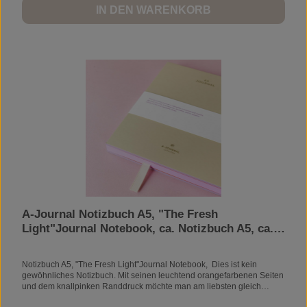
Journal eignet sich auch hervorragend als Geschenk! Zusätzliche
IN DEN WARENKORB
Informationen Gewicht 0,51 kg Abmessungen 19 × 13 × 3 cm
A-Journal Notizbuch A5, "The Fresh
Light"Journal Notebook, ca. Notizbuch A5, ca.
22 × 16 cm
Notizbuch A5, "The Fresh Light"Journal Notebook, Dies ist kein
gewöhnliches Notizbuch. Mit seinen leuchtend orangefarbenen Seiten
und dem knallpinken Randdruck möchte man am liebsten gleich
losschreiben. Für Ihre Meetings, spontanen Ideen, tiefgründigen