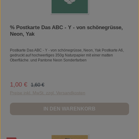
% Postkarte Das ABC - Y - von schönegrüsse,
Neon, Yak
Postkarte Das ABC - Y - von schönegrüsse, Neon, Yak Postkarte A6,
gedruckt auf hochwertiges 350g Naturpapier mit einer matten
Oberfläche. und Pantone Neon Sonderfarben
Regulärer Preis:
1,00 €
Verkaufspreis:
1,60 €
Preise inkl. MwSt. zzgl. Versandkosten
IN DEN WARENKORB