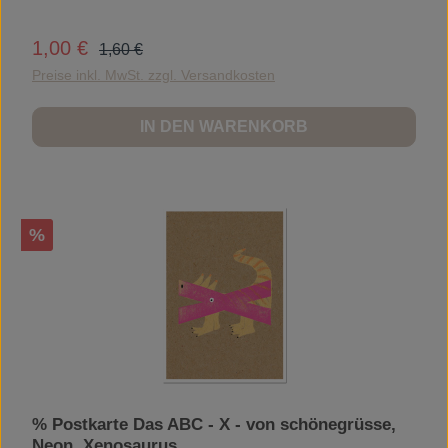
Regulärer Preis:
1,00 €
Verkaufspreis:
1,60 €
Preise inkl. MwSt. zzgl. Versandkosten
IN DEN WARENKORB
Rabatt
%
% Postkarte Das ABC - X - von schönegrüsse,
Neon, Xenosaurus