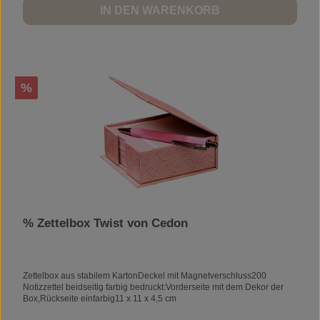
IN DEN WARENKORB
Rabatt
%
% Zettelbox Twist von Cedon
Zettelbox aus stabilem KartonDeckel mit Magnetverschluss200
Notizzettel beidseitig farbig bedruckt:Vorderseite mit dem Dekor der
Box,Rückseite einfarbig11 x 11 x 4,5 cm