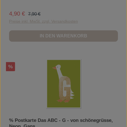
Regulärer Preis:
4,90 €
Verkaufspreis:
7,90 €
Preise inkl. MwSt. zzgl. Versandkosten
IN DEN WARENKORB
Rabatt
%
% Postkarte Das ABC - G - von schönegrüsse,
Neon, Gans