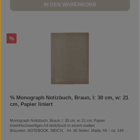
IN DEN WARENKORB
Rabatt
%
% Monograph Notizbuch, Braun, l: 30 cm, w: 21
cm, Papier liniert
Monograph Notizbuch, Braun, l: 30 cm, w: 21 cm, Papier
liniertHochwertiges A4-Notizbuch in einem matten
Braunton. NOTEBOOK, WEICH, . A4, 40 Seiten. Maße: A5 – ca. 148 x
210 mm.