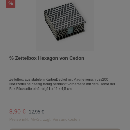
Rabatt
%
% Zettelbox Hexagon von Cedon
Zettelbox aus stabilem KartonDeckel mit Magnetverschluss200
Notizzettel beidseitig farbig bedruckt:Vorderseite mit dem Dekor der
Box,Rückseite einfarbig11 x 11 x 4,5 cm
Regulärer Preis:
8,90 €
Verkaufspreis:
12,95 €
Preise inkl. MwSt. zzgl. Versandkosten