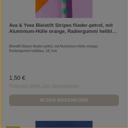
Ava & Yves Bleistift Stripes flieder-petrol, mit
Aluminium-Hülle orange, Radiergummi hellblau,
18,7cm
Bleistift Stripes flieder-petrol, mit Aluminium-Hülle orange,
Radiergummi hellblau, 18,7cm
1,50 €
Regulärer Preis:
Preise inkl. MwSt. zzgl. Versandkosten
IN DEN WARENKORB