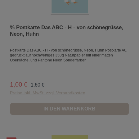
% Postkarte Das ABC - H - von schönegrüsse,
Neon, Huhn
Postkarte Das ABC - H - von schönegrüsse, Neon, Huhn Postkarte A6,
gedruckt auf hochwertiges 350g Naturpapier mit einer matten
Oberfläche. und Pantone Neon Sonderfarben
Regulärer Preis:
1,00 €
Verkaufspreis:
1,60 €
Preise inkl. MwSt. zzgl. Versandkosten
IN DEN WARENKORB