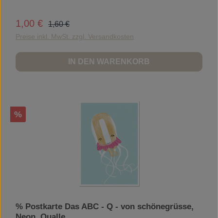
Regulärer Preis:
1,00 €
Verkaufspreis:
1,60 €
Preise inkl. MwSt. zzgl. Versandkosten
IN DEN WARENKORB
Rabatt
%
% Postkarte Das ABC - Q - von schönegrüsse,
Neon, Qualle