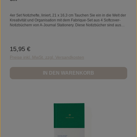
4er Set Notizhefte, liniert, 21 x 16,3 cm Tauchen Sie ein in die Welt der
Kreativität und Organisation mit dem Fabrique-Set aus 4 Softcover-
Notizbüchern von A-Journal Stationery. Diese Notizbücher sind aus
der Liebe zu Schreibwaren und einem Bedürfnis nach Struktur
entstanden und stehen für klares niederländisches Design. Ideal, um
Ideen aufzuschreiben, Ihren Tag zu planen oder Ihre Gedanken
auszudrücken. Verbessern Sie Ihr Schreiberlebnis mit diesen
15,95 €
Regulärer Preis:
wunderschön gefertigten Notizbüchern, die ein Beweis für die Kraft
von Tinte und Papier sind.
Preise inkl. MwSt. zzgl. Versandkosten
IN DEN WARENKORB