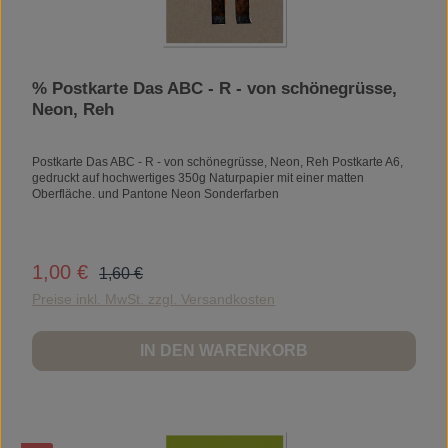
% Postkarte Das ABC - R - von schönegrüsse,
Neon, Reh
Postkarte Das ABC - R - von schönegrüsse, Neon, Reh Postkarte A6,
gedruckt auf hochwertiges 350g Naturpapier mit einer matten
Oberfläche. und Pantone Neon Sonderfarben
Regulärer Preis:
1,00 €
Verkaufspreis:
1,60 €
Preise inkl. MwSt. zzgl. Versandkosten
IN DEN WARENKORB