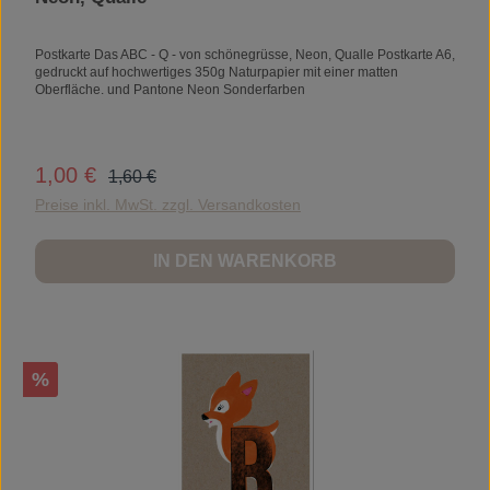
Postkarte Das ABC - Q - von schönegrüsse, Neon, Qualle Postkarte A6,
gedruckt auf hochwertiges 350g Naturpapier mit einer matten
Oberfläche. und Pantone Neon Sonderfarben
Regulärer Preis:
1,00 €
Verkaufspreis:
1,60 €
Preise inkl. MwSt. zzgl. Versandkosten
IN DEN WARENKORB
Rabatt
%