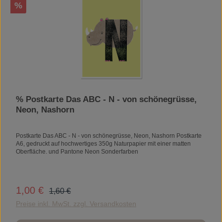
Rabatt
%
% Postkarte Das ABC - N - von schönegrüsse,
Neon, Nashorn
Postkarte Das ABC - N - von schönegrüsse, Neon, Nashorn Postkarte
A6, gedruckt auf hochwertiges 350g Naturpapier mit einer matten
Oberfläche. und Pantone Neon Sonderfarben
Regulärer Preis:
1,00 €
Verkaufspreis:
1,60 €
Preise inkl. MwSt. zzgl. Versandkosten