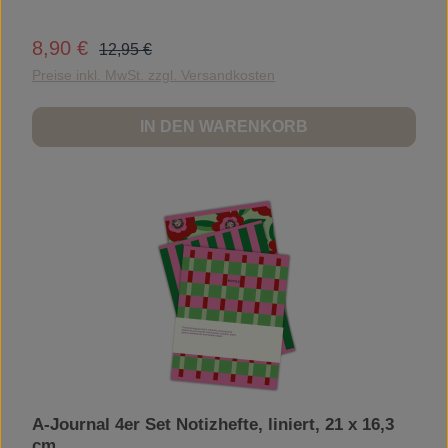
Regulärer Preis:
8,90 €
Verkaufspreis:
12,95 €
Preise inkl. MwSt. zzgl. Versandkosten
IN DEN WARENKORB
A-Journal 4er Set Notizhefte, liniert, 21 x 16,3
cm