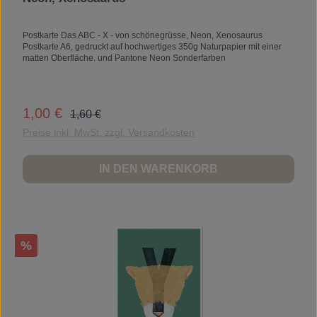
Postkarte Das ABC - X - von schönegrüsse, Neon, Xenosaurus
Postkarte A6, gedruckt auf hochwertiges 350g Naturpapier mit einer
matten Oberfläche. und Pantone Neon Sonderfarben
Regulärer Preis:
1,00 €
Verkaufspreis:
1,60 €
Preise inkl. MwSt. zzgl. Versandkosten
IN DEN WARENKORB
Rabatt
%