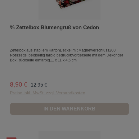
% Zettelbox Blumengruß von Cedon
Zettelbox aus stabilem KartonDeckel mit Magnetverschluss200
Notizzettel beidseitig farbig bedruckt:Vorderseite mit dem Dekor der
Box,Rückseite einfarbig11 x 11 x 4,5 cm
Regulärer Preis:
8,90 €
Verkaufspreis:
12,95 €
Preise inkl. MwSt. zzgl. Versandkosten
IN DEN WARENKORB