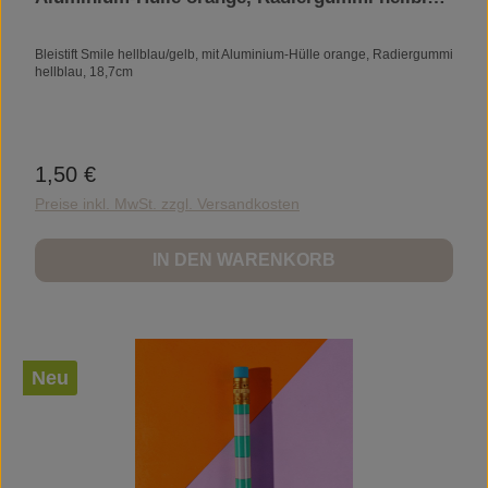
18,7cm
Bleistift Smile hellblau/gelb, mit Aluminium-Hülle orange, Radiergummi
hellblau, 18,7cm
1,50 €
Regulärer Preis:
Preise inkl. MwSt. zzgl. Versandkosten
IN DEN WARENKORB
Neu