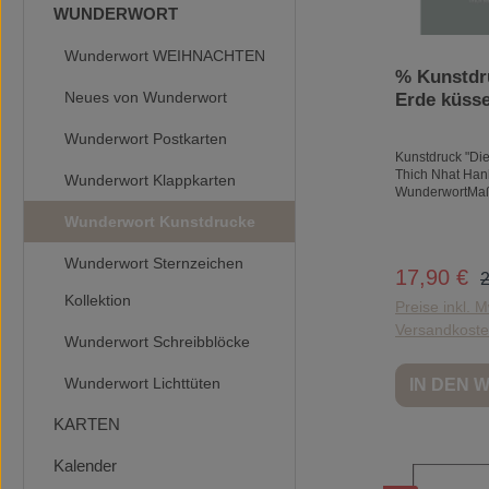
WUNDERWORT
Wunderwort WEIHNACHTEN
% Kunstdr
Neues von Wunderwort
Erde küss
Nhat Hanh
Wunderwort Postkarten
Wunderwort
Kunstdruck "Di
Chance, wi
Thich Nhat Han
Wunderwort Klappkarten
nachgedru
WunderwortMaß
x 42 cm)Materia
Wunderwort Kunstdrucke
hochwertiges Pa
mattWUNDERWO
Wunderwort Sternzeichen
Gwinner"Schlich
R
17,90 €
Verkaufspr
2
zum Schmunzel
Anstupsen. Ele
Kollektion
Preise inkl. M
Verspielt.So si
Versandkost
von WUNDERW
Wunderwort Schreibblöcke
Postkarten und
die ganz sanft
Wunderwort Lichttüten
IN DEN
berühren und b
it simple.Do it 
don't do it at all
KARTEN
gestalte ich.Sie
Kunden werden 
Kalender
die Kollektione