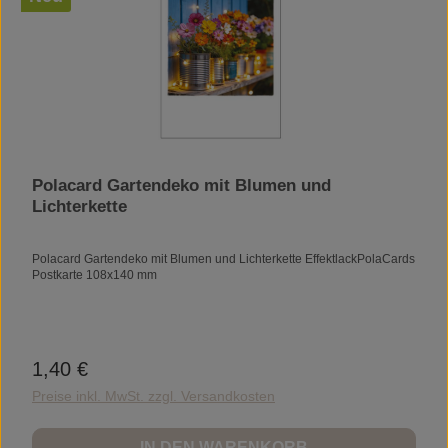
Polacard Gartendeko mit Blumen und
Lichterkette
Polacard Gartendeko mit Blumen und Lichterkette EffektlackPolaCards
Postkarte 108x140 mm
1,40 €
Regulärer Preis:
Preise inkl. MwSt. zzgl. Versandkosten
IN DEN WARENKORB