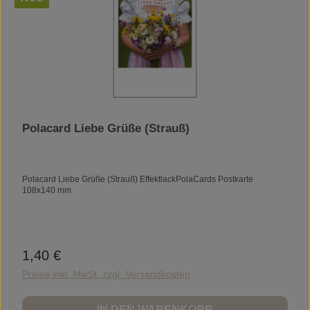
Polacard Liebe Grüße (Strauß)
Polacard Liebe Grüße (Strauß) EffektlackPolaCards Postkarte
108x140 mm
1,40 €
Regulärer Preis:
Preise inkl. MwSt. zzgl. Versandkosten
IN DEN WARENKORB