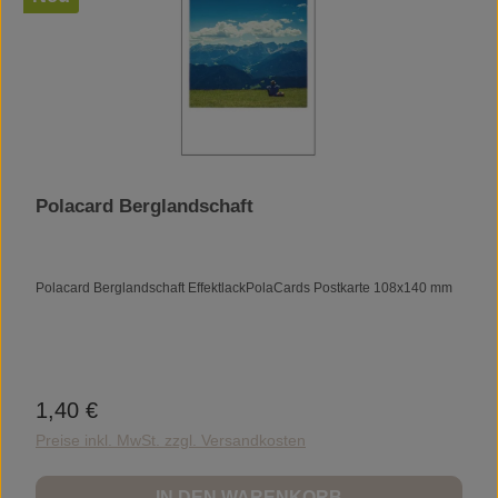
Polacard Berglandschaft
Polacard Berglandschaft EffektlackPolaCards Postkarte 108x140 mm
1,40 €
Regulärer Preis:
Preise inkl. MwSt. zzgl. Versandkosten
IN DEN WARENKORB