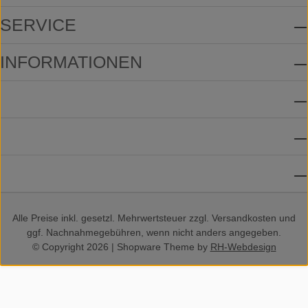
SERVICE
INFORMATIONEN
ZAHLUNGSMETHODEN
VERSANDMETHODEN
SOCIAL MEDIA
Alle Preise inkl. gesetzl. Mehrwertsteuer zzgl.
Versandkosten
und
ggf. Nachnahmegebühren, wenn nicht anders angegeben.
© Copyright 2026 | Shopware Theme by
RH-Webdesign