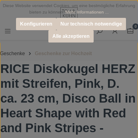
Diese Website verwendet Cookies, um eine bestmögliche Erfahrung
Zum Hauptinhalt springen
bieten zu können.
Mehr Informationen ...
Konfigurieren
Nur technisch notwendige
0
Alle akzeptieren
Geschenke
Geschenke zur Hochzeit
RICE Diskokugel HERZ
mit Streifen, Pink, D.
ca. 23 cm, Disco Ball in
Heart Shape with Red
and Pink Stripes -