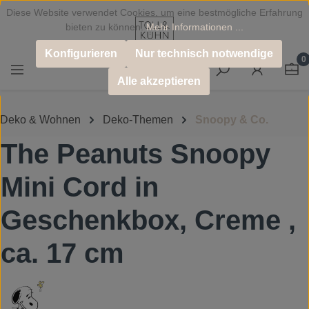
Diese Website verwendet Cookies, um eine bestmögliche Erfahrung
Zum Hauptinhalt springen
bieten zu können.
Mehr Informationen ...
Konfigurieren
Nur technisch notwendige
0
Alle akzeptieren
Deko & Wohnen
Deko-Themen
Snoopy & Co.
The Peanuts Snoopy
Mini Cord in
Geschenkbox, Creme ,
ca. 17 cm