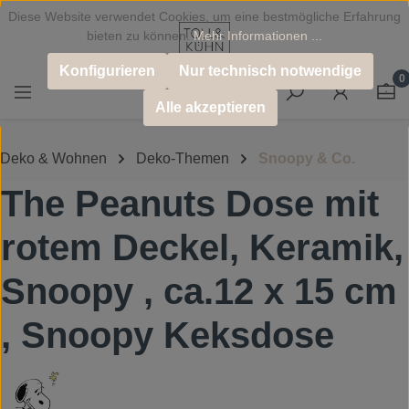
Diese Website verwendet Cookies, um eine bestmögliche Erfahrung
Zum Hauptinhalt springen
bieten zu können.
Mehr Informationen ...
Konfigurieren
Nur technisch notwendige
0
Alle akzeptieren
Deko & Wohnen
Deko-Themen
Snoopy & Co.
The Peanuts Dose mit
rotem Deckel, Keramik,
Snoopy , ca.12 x 15 cm
, Snoopy Keksdose