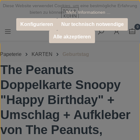
Diese Website verwendet Cookies, um eine bestmögliche Erfahrung
Zum Hauptinhalt springen
bieten zu können.
Mehr Informationen ...
Konfigurieren
Nur technisch notwendige
0
Alle akzeptieren
Papeterie
KARTEN
Geburtstag
The Peanuts
Doppelkarte Snoopy
"Happy Birthday" +
Umschlag + Aufkleber
von The Peanuts,