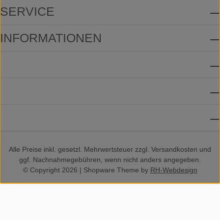
SERVICE
INFORMATIONEN
ZAHLUNGSMETHODEN
VERSANDMETHODEN
SOCIAL MEDIA
Alle Preise inkl. gesetzl. Mehrwertsteuer zzgl.
Versandkosten
und
ggf. Nachnahmegebühren, wenn nicht anders angegeben.
© Copyright 2026 | Shopware Theme by
RH-Webdesign