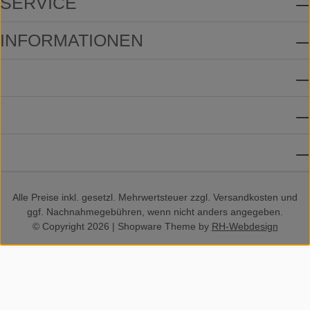
SERVICE
INFORMATIONEN
ZAHLUNGSMETHODEN
VERSANDMETHODEN
SOCIAL MEDIA
Alle Preise inkl. gesetzl. Mehrwertsteuer zzgl.
Versandkosten
und
ggf. Nachnahmegebühren, wenn nicht anders angegeben.
© Copyright 2026 | Shopware Theme by
RH-Webdesign