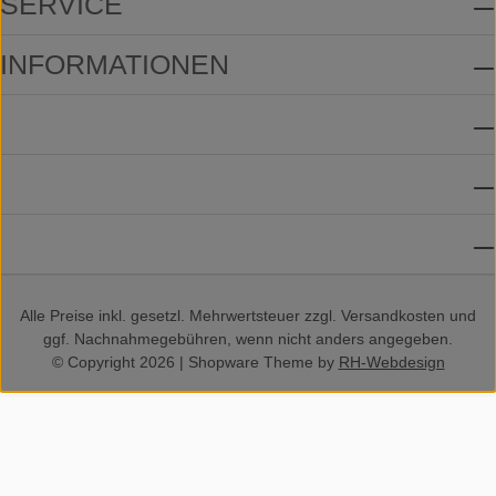
SERVICE
INFORMATIONEN
ZAHLUNGSMETHODEN
VERSANDMETHODEN
SOCIAL MEDIA
Alle Preise inkl. gesetzl. Mehrwertsteuer zzgl.
Versandkosten
und
ggf. Nachnahmegebühren, wenn nicht anders angegeben.
© Copyright 2026 | Shopware Theme by
RH-Webdesign