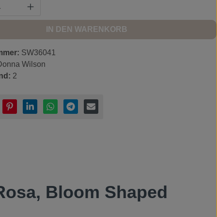
Anzahl: Gib den gewünschten Wert ein ode
IN DEN WARENKORB
mmer:
SW36041
Donna Wilson
nd:
2
 Rosa, Bloom Shaped