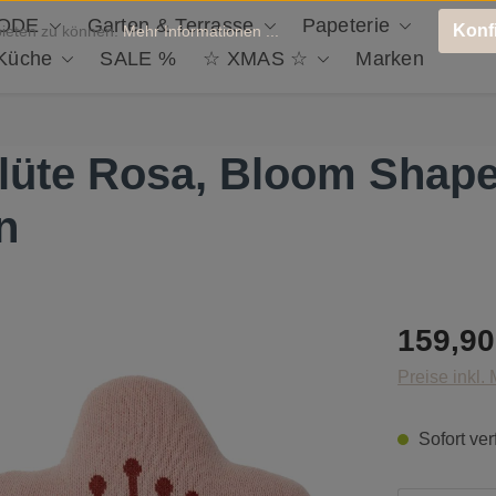
ODE
Garten & Terrasse
Papeterie
Deko 
Konf
bieten zu können.
Mehr Informationen ...
 Küche
SALE %
☆ XMAS ☆
Marken
lüte Rosa, Bloom Shap
n
Regulärer Pr
159,90
Preise inkl.
Sofort ver