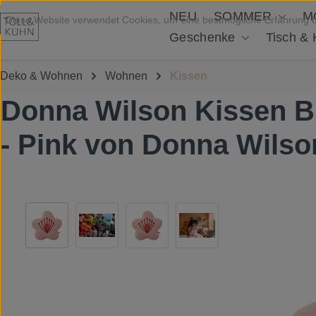
NEU
SOMMER
M
Zum Hauptinhalt springen
Diese Website verwendet Cookies, um eine bestmögliche Erfahrung 
Geschenke
Tisch &
Deko & Wohnen
Wohnen
Kissen
Donna Wilson Kissen B
- Pink von Donna Wilso
Bildergalerie überspringen