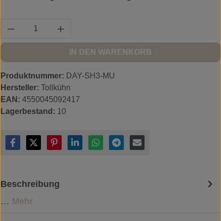
Produkt Anzahl: Gib den gewünschten Wert ein
IN DEN WARENKORB
Produktnummer:
DAY-SH3-MU
Hersteller:
Tollkühn
EAN:
4550045092417
Lagerbestand:
10
Beschreibung
…
Mehr