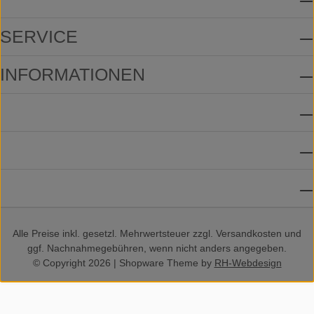
SERVICE
INFORMATIONEN
ZAHLUNGSMETHODEN
VERSANDMETHODEN
SOCIAL MEDIA
Alle Preise inkl. gesetzl. Mehrwertsteuer zzgl.
Versandkosten
und
ggf. Nachnahmegebühren, wenn nicht anders angegeben.
© Copyright 2026 | Shopware Theme by
RH-Webdesign