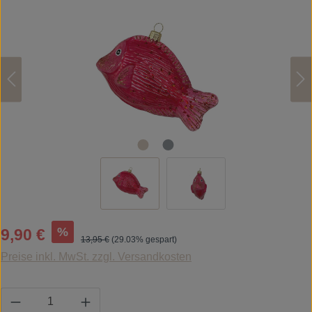
Bildergalerie überspringen
Verkaufspreis:
%
9,90 €
Regulärer Preis:
13,95 €
(29.03% gespart)
Preise inkl. MwSt. zzgl. Versandkosten
Produkt Anzahl: Gib den gewünschten Wert ein