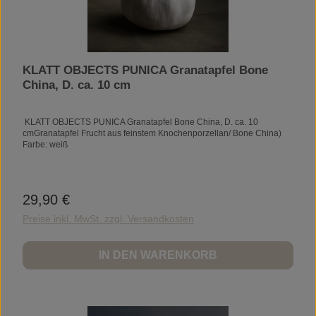
KLATT OBJECTS PUNICA Granatapfel Bone
China, D. ca. 10 cm
KLATT OBJECTS PUNICA Granatapfel Bone China, D. ca. 10
cmGranatapfel Frucht aus feinstem Knochenporzellan/ Bone China)
Farbe: weiß
29,90 €
Regulärer Preis:
Preise inkl. MwSt. zzgl. Versandkosten
IN DEN WARENKORB