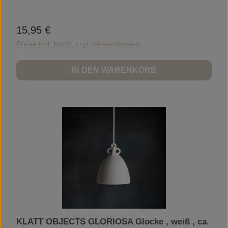
15,95 €
Regulärer Preis:
Preise inkl. MwSt. zzgl. Versandkosten
IN DEN WARENKORB
KLATT OBJECTS GLORIOSA Glocke , weiß , ca.