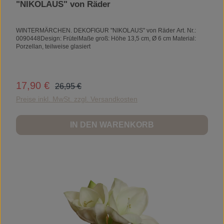
"NIKOLAUS" von Räder
WINTERMÄRCHEN. DEKOFIGUR "NIKOLAUS" von Räder Art. Nr.:
0090448Design: FrütelMaße groß: Höhe 13,5 cm, Ø 6 cm Material:
Porzellan, teilweise glasiert
Regulärer Preis:
17,90 €
Verkaufspreis:
26,95 €
Preise inkl. MwSt. zzgl. Versandkosten
IN DEN WARENKORB