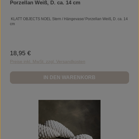
Porzellan Weiß, D. ca. 14 cm
KLATT OBJECTS NOEL Stern / Hängevase/ Porzellan Weiß, D. ca. 14
cm
18,95 €
Regulärer Preis:
Preise inkl. MwSt. zzgl. Versandkosten
IN DEN WARENKORB