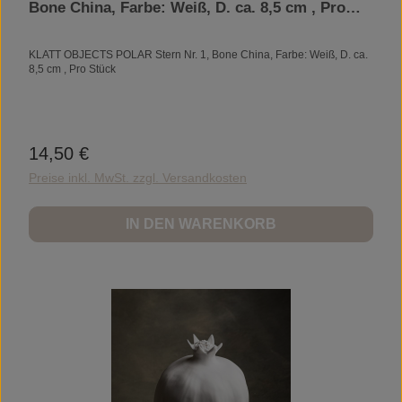
Bone China, Farbe: Weiß, D. ca. 8,5 cm , Pro
Stück
KLATT OBJECTS POLAR Stern Nr. 1, Bone China, Farbe: Weiß, D. ca.
8,5 cm , Pro Stück
14,50 €
Regulärer Preis:
Preise inkl. MwSt. zzgl. Versandkosten
IN DEN WARENKORB