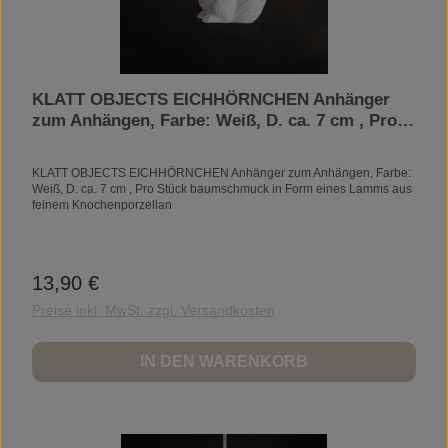
KLATT OBJECTS EICHHÖRNCHEN Anhänger
zum Anhängen, Farbe: Weiß, D. ca. 7 cm , Pro
Stück
KLATT OBJECTS EICHHÖRNCHEN Anhänger zum Anhängen, Farbe:
Weiß, D. ca. 7 cm , Pro Stück baumschmuck in Form eines Lamms aus
feinem Knochenporzellan
13,90 €
Regulärer Preis:
Preise inkl. MwSt. zzgl. Versandkosten
IN DEN WARENKORB