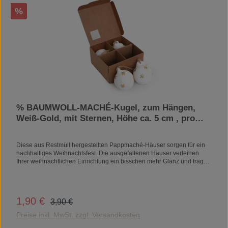
Rabatt
%
% BAUMWOLL-MACHÉ-Kugel, zum Hängen,
Weiß-Gold, mit Sternen, Höhe ca. 5 cm , pro
stück
Diese aus Restmüll hergestellten Pappmaché-Häuser sorgen für ein
nachhaltiges Weihnachtsfest. Die ausgefallenen Häuser verleihen
Ihrer weihnachtlichen Einrichtung ein bisschen mehr Glanz und tragen
zu einem trendigen und schicken Weihnachtsfest bei.
Regulärer Preis:
1,90 €
Verkaufspreis:
3,90 €
Preise inkl. MwSt. zzgl. Versandkosten