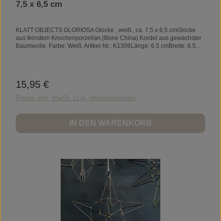
7,5 x 6,5 cm
KLATT OBJECTS GLORIOSA Glocke , weiß , ca. 7,5 x 6,5 cmGlocke
aus feinstem Knochenporzellan (Bone China) Kordel aus gewachster
Baumwolle. Farbe: Weiß. Artikel-Nr.: K1306Länge: 6,5 cmBreite: 6,5
cmHöhe: 7,7 cm
15,95 €
Regulärer Preis:
Preise inkl. MwSt. zzgl. Versandkosten
IN DEN WARENKORB