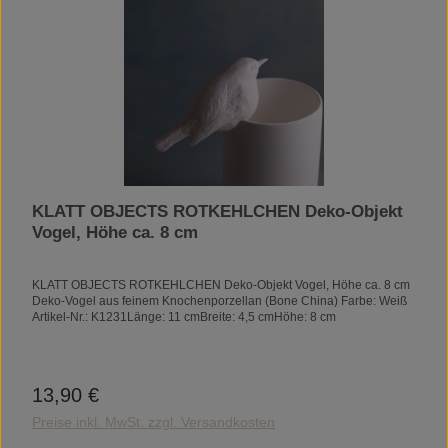
KLATT OBJECTS ROTKEHLCHEN Deko-Objekt
Vogel, Höhe ca. 8 cm
KLATT OBJECTS ROTKEHLCHEN Deko-Objekt Vogel, Höhe ca. 8 cm
Deko-Vogel aus feinem Knochenporzellan (Bone China) Farbe: Weiß
Artikel-Nr.: K1231Länge: 11 cmBreite: 4,5 cmHöhe: 8 cm
13,90 €
Regulärer Preis:
Preise inkl. MwSt. zzgl. Versandkosten