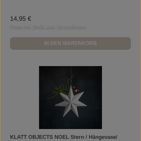
14,95 €
Regulärer Preis:
Preise inkl. MwSt. zzgl. Versandkosten
IN DEN WARENKORB
KLATT OBJECTS NOEL Stern / Hängevase/