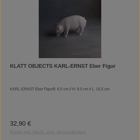
KLATT OBJECTS KARL-ERNST Eber Figur
KARL-ERNST Eber FigurB: 6,5 cm // H: 9,5 cm // L: 16,5 cm
32,90 €
Regulärer Preis:
Preise inkl. MwSt. zzgl. Versandkosten