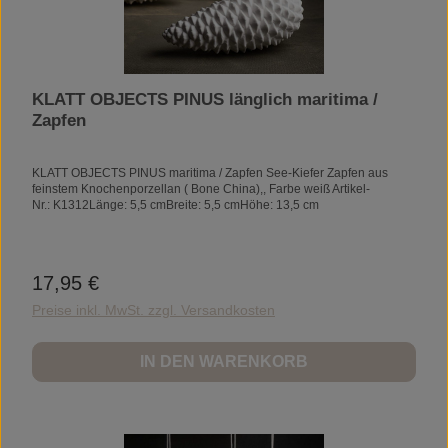
KLATT OBJECTS PINUS länglich maritima /
Zapfen
KLATT OBJECTS PINUS maritima / Zapfen See-Kiefer Zapfen aus
feinstem Knochenporzellan ( Bone China),, Farbe weiß Artikel-
Nr.: K1312Länge: 5,5 cmBreite: 5,5 cmHöhe: 13,5 cm
17,95 €
Regulärer Preis:
Preise inkl. MwSt. zzgl. Versandkosten
IN DEN WARENKORB