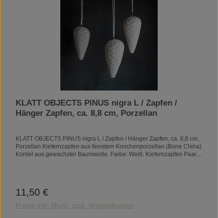
KLATT OBJECTS PINUS nigra L / Zapfen /
Hänger Zapfen, ca. 8,8 cm, Porzellan
KLATT OBJECTS PINUS nigra L / Zapfen / Hänger Zapfen, ca. 8,8 cm,
Porzellan Kiefernzapfen aus feinstem Knochenporzellan (Bone China)
Kordel aus gewachster Baumwolle. Farbe: Weiß. Kiefernzapfen Paar
aus feinstem Knochenporzellan (Bone China) Kordel aus gewachster
Baumwolle. Farbe: Weiß. Artikel-Nr.: K1309 Länge: 4,3 cm Breite: 4,3
cm Höhe: 8,8 cm
11,50 €
Regulärer Preis:
Preise inkl. MwSt. zzgl. Versandkosten