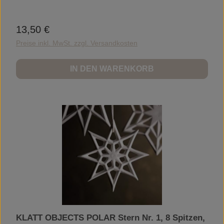
13,50 €
Regulärer Preis:
Preise inkl. MwSt. zzgl. Versandkosten
IN DEN WARENKORB
KLATT OBJECTS POLAR Stern Nr. 1, 8 Spitzen,