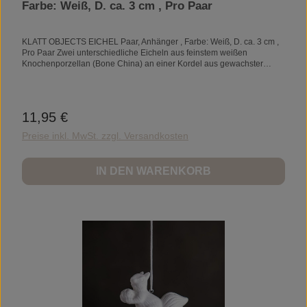
Farbe: Weiß, D. ca. 3 cm , Pro Paar
KLATT OBJECTS EICHEL Paar, Anhänger , Farbe: Weiß, D. ca. 3 cm ,
Pro Paar Zwei unterschiedliche Eicheln aus feinstem weißen
Knochenporzellan (Bone China) an einer Kordel aus gewachster
Baumwolle. Eichel klein D 1,8 cm / H 2,5 cm. Eichel groß D 2 cm / H 3
cm # Artikel-Nr.: K1454 Länge: 2 cm Breite: 2 cm Höhe: 3 cm
11,95 €
Regulärer Preis:
Preise inkl. MwSt. zzgl. Versandkosten
IN DEN WARENKORB