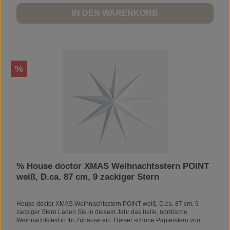
IN DEN WARENKORB
Rabatt
%
% House doctor XMAS Weihnachtsstern POINT
weiß, D.ca. 87 cm, 9 zackiger Stern
House doctor XMAS Weihnachtsstern POINT weiß, D.ca. 87 cm, 9
zackiger Stern Laden Sie in diesem Jahr das helle, nordische
Weihnachtsfest in Ihr Zuhause ein. Dieser schöne Papierstern von
House Doctor bringt eine ruhige und einladende Weihnachtsstimmung