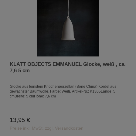
KLATT OBJECTS EMMANUEL Glocke, weiß , ca.
7,6 5 cm
Glocke aus feinstem Knochenporzellan (Bone China) Kordel aus
gewachster Baumwolle. Farbe: Weiß. Artikel-Nr.: K1305Länge: 5
cmBreite: 5 cmHöhe: 7,6 cm
13,95 €
Regulärer Preis:
Preise inkl. MwSt. zzgl. Versandkosten