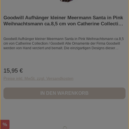
Goodwill Aufhänger kleiner Meermann Santa in Pink
Weihnachtsmann ca.8,5 cm von Catherine Collection
/ Goodwill
Goodwill Aufhänger kleiner Meermann Santa in Pink Weihnachtsmann ca.8,5
cm von Catherine Collection / Goodwill Alle Ornamente der Firma Goodwill
werden von Hand verziert und bemalt. Die einzigartigen Designs dieser
luxuriösen Weihnachtsornamente glänzen durch ihre erhabenen Details und
machen jede Figur zu einem kleinen Kunstwerk voller Fantasie. Ein echter
Blickfang im Weihnachtsbaum oder ein originelles Geschenk für Liebhaber
von besonderem Weihnachtsschmuck! Wunderbar kitschige Liebhaberstücke
15,95 €
Regulärer Preis:
aus den USA und sie glitzern auch immer sehr schön!Jedes Stück ist
handgearbeitet und daher ein Unikat.Material: Kunststein/ResinZum
Preise inkl. MwSt. zzgl. Versandkosten
Aufhängen.
IN DEN WARENKORB
Rabatt
%