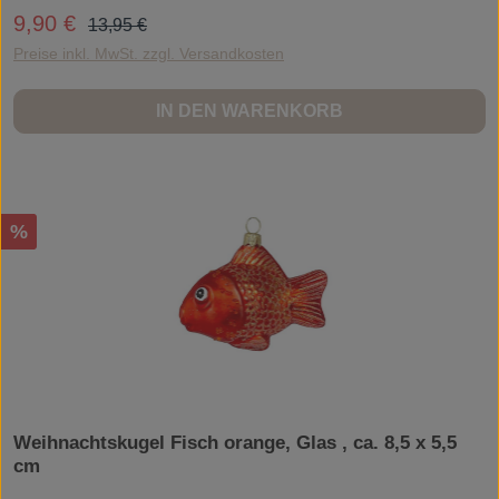
Baumschmuck, WeihnachtenWeihnachtskugel Fisch flach, Glas , ca. 10,5 x 6 x
Regulärer Preis:
9,90 €
Verkaufspreis:
13,95 €
3,5 cm
Preise inkl. MwSt. zzgl. Versandkosten
IN DEN WARENKORB
Rabatt
%
Weihnachtskugel Fisch orange, Glas , ca. 8,5 x 5,5
cm