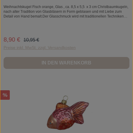
Weihnachtskugel Fisch orange, Glas , ca. 8,5 x 5,5 x 3 cm Christbaumkugeln,
nach alter Tradition von Glasbläsern in Form geblasen und mit Liebe zum
Detail von Hand bemalt.Der Glasschmuck wird mit traditionellen Techniken
der Handwerkskunst in Europa hergestellt.Alle Weihnachtskugeln sind
Unikate und können daher ein wenig vom abgebildeten Foto
abweichen.Weihnachtskugel, Christbaumschmuck, Weihnachtsschmuck,
Baumschmuck, WeihnachtenWeihnachtskugel Fisch orange, Glas , ca. 8,5 x
Regulärer Preis:
8,90 €
Verkaufspreis:
10,95 €
5,5 cm
Preise inkl. MwSt. zzgl. Versandkosten
IN DEN WARENKORB
Rabatt
%