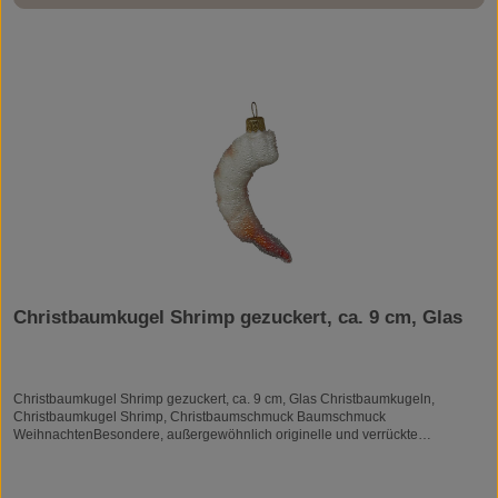
Christbaumkugel Shrimp gezuckert, ca. 9 cm, Glas
Christbaumkugel Shrimp gezuckert, ca. 9 cm, Glas Christbaumkugeln,
Christbaumkugel Shrimp, Christbaumschmuck Baumschmuck
WeihnachtenBesondere, außergewöhnlich originelle und verrückte
Christbaumkugeln und ausgefallene WeihnachtskugelnWeihnachtsdeko &
Christbaumschmuckgm-6077-3Christbaumkugeln, nach alter Tradition von
Glasbläsern in Form geblasen und mit viel Liebe zum Detail von Hand bemalt.