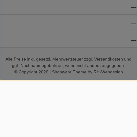
ZAHLUNGSMETHODEN
VERSANDMETHODEN
SOCIAL MEDIA
Alle Preise inkl. gesetzl. Mehrwertsteuer zzgl.
Versandkosten
und
ggf. Nachnahmegebühren, wenn nicht anders angegeben.
© Copyright 2026 | Shopware Theme by
RH-Webdesign