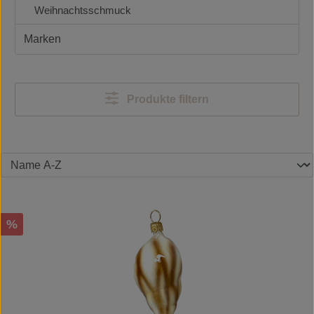
Weihnachtsschmuck
Marken
Produkte filtern
Rabatt
%