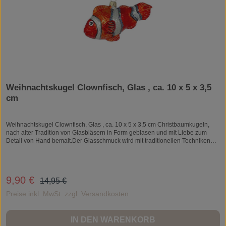
Weihnachtskugel Clownfisch, Glas , ca. 10 x 5 x 3,5
cm
Weihnachtskugel Clownfisch, Glas , ca. 10 x 5 x 3,5 cm Christbaumkugeln,
nach alter Tradition von Glasbläsern in Form geblasen und mit Liebe zum
Detail von Hand bemalt.Der Glasschmuck wird mit traditionellen Techniken
der Handwerkskunst in Europa hergestellt.Alle Weihnachtskugeln sind
Unikate und können daher ein wenig vom abgebildeten Foto
abweichen.Weihnachtskugel, Christbaumschmuck, Weihnachtsschmuck,
Baumschmuck, WeihnachtenWeihnachtskugel Clownfisch, Glas , ca. 10 x 5 x
Regulärer Preis:
9,90 €
Verkaufspreis:
14,95 €
3,5 cm
Preise inkl. MwSt. zzgl. Versandkosten
IN DEN WARENKORB