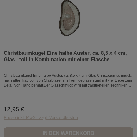
Christbaumkugel Eine halbe Auster, ca. 8,5 x 4 cm,
Glas...toll in Kombination mit einer Flasche
Champagner :-)
Christbaumkugel Eine halbe Auster, ca. 8,5 x 4 cm, Glas Christbaumschmuck,
nach alter Tradition von Glasbläsern in Form geblasen und mit viel Liebe zum
Detail von Hand bemalt.Der Glasschmuck wird mit traditionellen Techniken
der Handwerkskunst in Deutschland und Europa produziert.Jedes Produkt ist
ein Unikat und kann daher auch ein bisschen vom abgebildeten Foto
abweichen.Material: Glas Größe ca. 8,5 x 4 cm Farbe: grau, silber
12,95 €
Regulärer Preis:
Preise inkl. MwSt. zzgl. Versandkosten
IN DEN WARENKORB