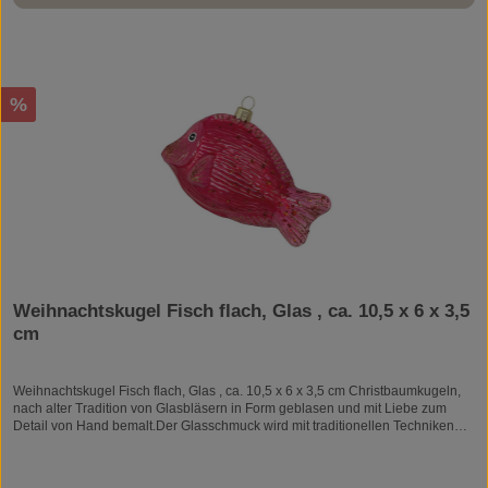
Rabatt
%
Weihnachtskugel Fisch flach, Glas , ca. 10,5 x 6 x 3,5
cm
Weihnachtskugel Fisch flach, Glas , ca. 10,5 x 6 x 3,5 cm Christbaumkugeln,
nach alter Tradition von Glasbläsern in Form geblasen und mit Liebe zum
Detail von Hand bemalt.Der Glasschmuck wird mit traditionellen Techniken
der Handwerkskunst in Europa hergestellt.Alle Weihnachtskugeln sind
Unikate und können daher ein wenig vom abgebildeten Foto
abweichen.Weihnachtskugel, Christbaumschmuck, Weihnachtsschmuck,