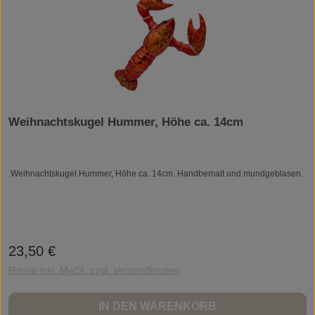
Weihnachtskugel Hummer, Höhe ca. 14cm
Weihnachtskugel Hummer, Höhe ca. 14cm. Handbemalt und mundgeblasen.
23,50 €
Regulärer Preis:
Preise inkl. MwSt. zzgl. Versandkosten
IN DEN WARENKORB