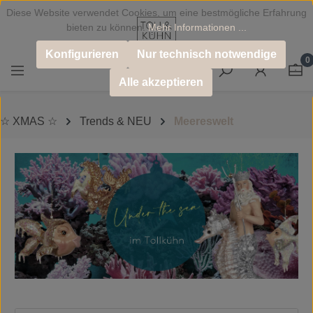
Diese Website verwendet Cookies, um eine bestmögliche Erfahrung
Zum Hauptinhalt springen
bieten zu können.
Mehr Informationen ...
Konfigurieren
Nur technisch notwendige
0
Alle akzeptieren
☆ XMAS ☆
Trends & NEU
Meereswelt