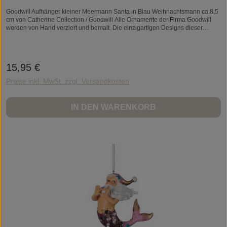
Goodwill Aufhänger kleiner Meermann Santa in Blau Weihnachtsmann ca.8,5
cm von Catherine Collection / Goodwill Alle Ornamente der Firma Goodwill
werden von Hand verziert und bemalt. Die einzigartigen Designs dieser
luxuriösen Weihnachtsornamente glänzen durch ihre erhabenen Details und
machen jede Figur zu einem kleinen Kunstwerk voller Fantasie. Ein echter
Blickfang im Weihnachtsbaum oder ein originelles Geschenk für Liebhaber
von besonderem Weihnachtsschmuck! Wunderbar kitschige Liebhaberstücke
15,95 €
Regulärer Preis:
aus den USA und sie glitzern auch immer sehr schön!Jedes Stück ist
handgearbeitet und daher ein Unikat.Material: Kunststein/ResinZum
Preise inkl. MwSt. zzgl. Versandkosten
Aufhängen.
IN DEN WARENKORB