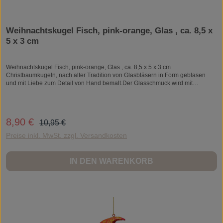
Weihnachtskugel Fisch, pink-orange, Glas , ca. 8,5 x
5 x 3 cm
Weihnachtskugel Fisch, pink-orange, Glas , ca. 8,5 x 5 x 3 cm
Christbaumkugeln, nach alter Tradition von Glasbläsern in Form geblasen
und mit Liebe zum Detail von Hand bemalt.Der Glasschmuck wird mit
traditionellen Techniken der Handwerkskunst in Europa hergestellt.Alle
Weihnachtskugeln sind Unikate und können daher ein wenig vom
abgebildeten Foto abweichen.Weihnachtskugel, Christbaumschmuck,
Weihnachtsschmuck, Baumschmuck, WeihnachtenWeihnachtskugel Fisch,
Regulärer Preis:
8,90 €
Verkaufspreis:
10,95 €
pink-orange, Glas , ca. 8,5 x 5 x 3 cm
Preise inkl. MwSt. zzgl. Versandkosten
IN DEN WARENKORB