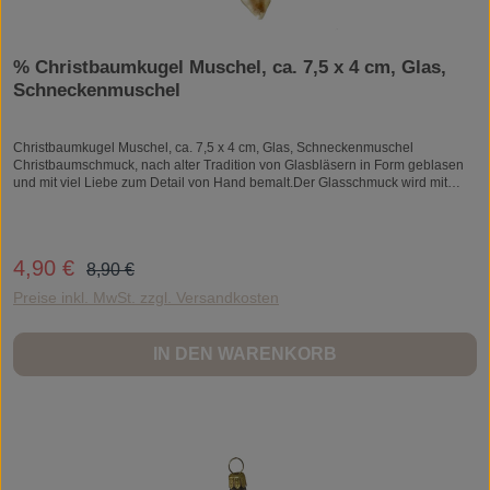
% Christbaumkugel Muschel, ca. 7,5 x 4 cm, Glas,
Schneckenmuschel
Christbaumkugel Muschel, ca. 7,5 x 4 cm, Glas, Schneckenmuschel
Christbaumschmuck, nach alter Tradition von Glasbläsern in Form geblasen
und mit viel Liebe zum Detail von Hand bemalt.Der Glasschmuck wird mit
traditionellen Techniken der Handwerkskunst in Deutschland und Europa
produziert.Jedes Produkt ist ein Unikat und kann daher auch ein bisschen
vom abgebildeten Foto abweichen.Christbaumkugel Muschel, ca. 7,5 x 4 cm,
Glas, Schneckenmuschel
Regulärer Preis:
4,90 €
Verkaufspreis:
8,90 €
Preise inkl. MwSt. zzgl. Versandkosten
IN DEN WARENKORB