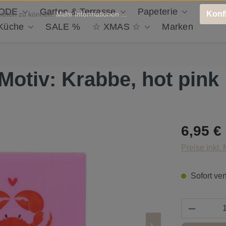
ODE
Garten & Terrasse
Papeterie
Deko 
Konf
bieten zu können.
Mehr Informationen ...
 Küche
SALE %
☆ XMAS ☆
Marken
 Motiv: Krabbe, hot pink
Regulärer Pr
6,95 €
Preise inkl.
Sofort ver
Produkt 