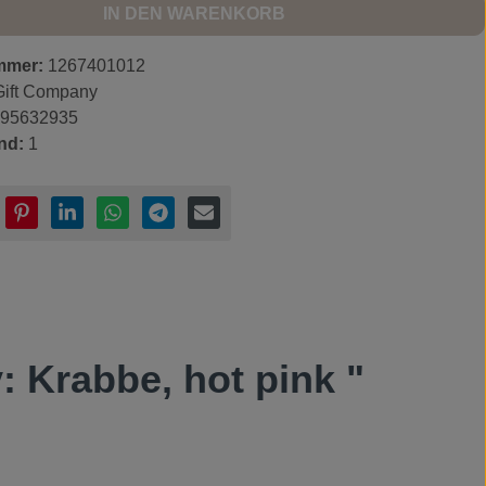
IN DEN WARENKORB
mmer:
1267401012
Gift Company
195632935
nd:
1
: Krabbe, hot pink "