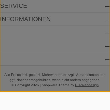
SERVICE
INFORMATIONEN
ZAHLUNGSMETHODEN
VERSANDMETHODEN
SOCIAL MEDIA
Alle Preise inkl. gesetzl. Mehrwertsteuer zzgl.
Versandkosten
und
ggf. Nachnahmegebühren, wenn nicht anders angegeben.
© Copyright 2026 | Shopware Theme by
RH-Webdesign