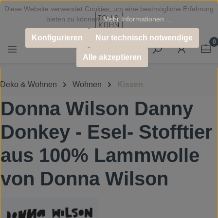
Diese Website verwendet Cookies, um eine bestmögliche Erfahrung
Zum Hauptinhalt springen
bieten zu können.
Mehr Informationen ...
Konfigurieren
Nur technisch notwendige
0
Alle akzeptieren
Deko & Wohnen
Wohnen
Kissen
Donna Wilson Danny
Donkey - Esel- Stofftier
aus 100% Lammwolle
von Donna Wilson