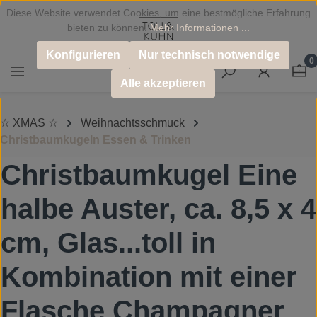
Diese Website verwendet Cookies, um eine bestmögliche Erfahrung
Zum Hauptinhalt springen
bieten zu können.
Mehr Informationen ...
Konfigurieren
Nur technisch notwendige
0
Alle akzeptieren
☆ XMAS ☆
Weihnachtsschmuck
Christbaumkugeln Essen & Trinken
Christbaumkugel Eine
halbe Auster, ca. 8,5 x 4
cm, Glas...toll in
Kombination mit einer
Flasche Champagner