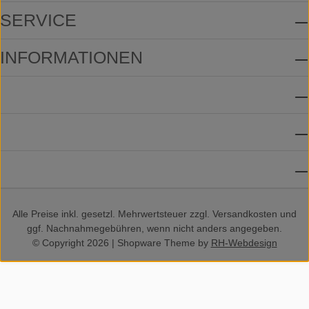
SERVICE
INFORMATIONEN
ZAHLUNGSMETHODEN
VERSANDMETHODEN
SOCIAL MEDIA
Alle Preise inkl. gesetzl. Mehrwertsteuer zzgl.
Versandkosten
und
ggf. Nachnahmegebühren, wenn nicht anders angegeben.
© Copyright 2026 | Shopware Theme by
RH-Webdesign