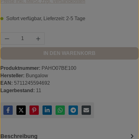
Preise inkl. MwSt. zzgl. Versandkosten
Sofort verfügbar, Lieferzeit: 2-5 Tage
Produkt Anzahl: Gib den gewünschten Wert ein
IN DEN WARENKORB
Produktnummer:
PAHO07BE100
Hersteller:
Bungalow
EAN:
5711245594692
Lagerbestand:
11
Beschreibung