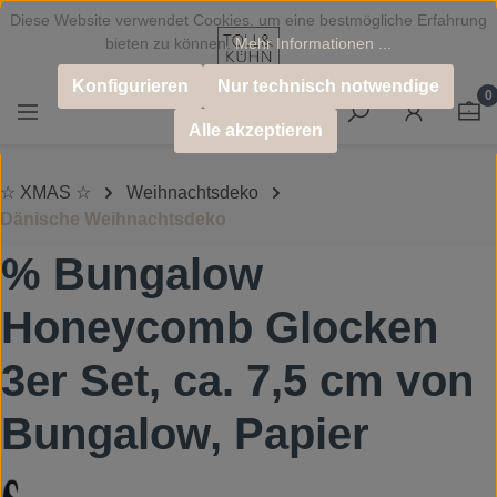
Diese Website verwendet Cookies, um eine bestmögliche Erfahrung
Zum Hauptinhalt springen
bieten zu können.
Mehr Informationen ...
Konfigurieren
Nur technisch notwendige
0
Alle akzeptieren
☆ XMAS ☆
Weihnachtsdeko
Dänische Weihnachtsdeko
% Bungalow
Honeycomb Glocken
3er Set, ca. 7,5 cm von
Bungalow, Papier