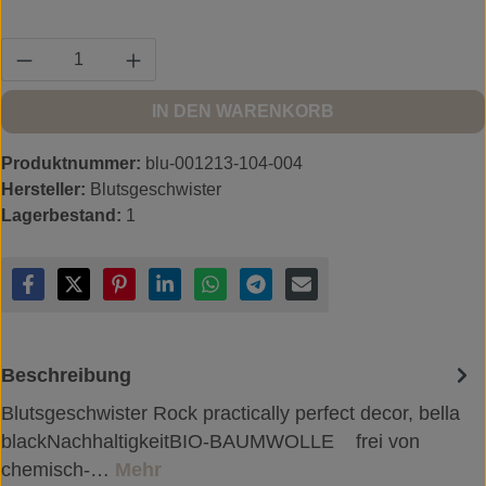
Produkt Anzahl: Gib den gewünschten Wert ein
IN DEN WARENKORB
Produktnummer:
blu-001213-104-004
Hersteller:
Blutsgeschwister
Lagerbestand:
1
Beschreibung
Blutsgeschwister Rock practically perfect decor, bella
blackNachhaltigkeitBIO-BAUMWOLLE frei von
chemisch-…
Mehr