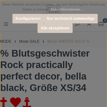
Diese Website verwendet Cookies, um eine bestmögliche Erfahrung
Zum Hauptinhalt springen
bieten zu können.
Mehr Informationen ...
Konfigurieren
Nur technisch notwendige
0
Alle akzeptieren
MODE
Mode SALE
Mode WINTER SALE %
% Blutsgeschwister
Rock practically
perfect decor, bella
black, Größe XS/34