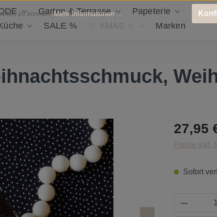
ODE
Garten & Terrasse
Papeterie
Deko 
Konf
bieten zu können.
Mehr Informationen ...
 Küche
SALE %
☆ XMAS ☆
Marken
nachtsschmuck, Weih
Regulärer Pr
27,95 
Preise inkl.
Sofort ver
Produkt 