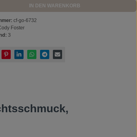
IN DEN WARENKORB
mmer:
cf-go-6732
Cody Foster
nd:
3
chtsschmuck,