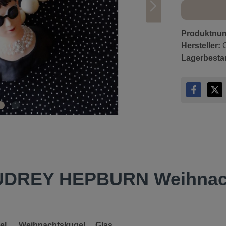
Produktnu
Hersteller:
Lagerbesta
"AUDREY HEPBURN Weihna
 , Weihnachtskugel , Glas