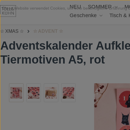
NEU
SOMMER
M
Zum Hauptinhalt springen
Diese Website verwendet Cookies, um eine bestmögliche Erfahrung 
Geschenke
Tisch &
☆ XMAS ☆
☆ ADVENT ☆
Adventskalender Aufkl
Tiermotiven A5, rot
Bildergalerie überspringen