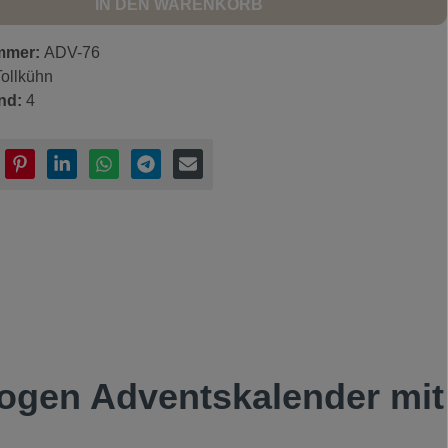
IN DEN WARENKORB
mmer:
ADV-76
Tollkühn
nd:
4
ogen Adventskalender mit