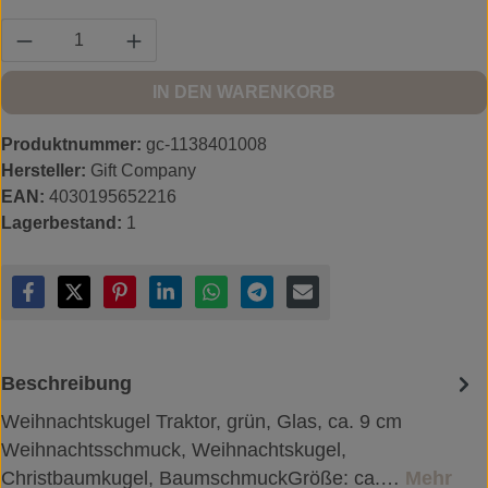
Produkt Anzahl: Gib den gewünschten Wert ein
IN DEN WARENKORB
Produktnummer:
gc-1138401008
Hersteller:
Gift Company
EAN:
4030195652216
Lagerbestand:
1
Beschreibung
Weihnachtskugel Traktor, grün, Glas, ca. 9 cm
Weihnachtsschmuck, Weihnachtskugel,
Christbaumkugel, BaumschmuckGröße: ca.…
Mehr